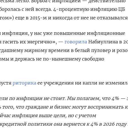
сьма легко. Борьба с инфляцией — действительно
Она боролась с ней всегда. 4-процентную инфляцию ЦБ
ом») еще в 2015-м и никогда от нее не отказывался
я инфляция, у нас уже повышенные инфляционные
 гасить их энергично», —
говорила
Набиуллина в 2
огдашнему мирному времени в белый пуловер и роз
рмы и держась не по-нынешнему свободно
пустя
риторика
ее учреждения ни капли не изменил
ели
по
инфляции
не
стоит
.
Мы
полагаем
,
что
4%
—
ь
того
,
что
граждане
и
бизнес
могут
воспринимать
к
йчас
инфляция
выше
цели
,
но
с
учетом
кредитной
политики
она
вернется
к
4%
в
2026
году