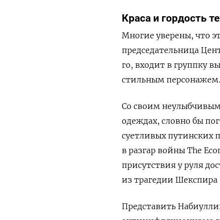
Краса
и
гордость
т
Многие уверены, что 
председательница Цент
го, входит в группку 
стильным персонажем
Со своим неулыбчивым
одеждах, словно бы по
суетливых путинских п
в разгар войны The Ec
присутствия у руля до
из трагедии Шекспира 
Представить Набиулли