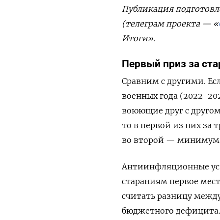
Публикация
подготовл
(
телеграм
проекта
— «
Итоги
»
.
Первый
приз
за
ста
Сравним с другими. Ес
военных года (2022-20
воюющие друг с другом
то в первой из них за
во второй — миниму
Антиинфляционные успе
стараниям первое мес
считать разницу межд
бюджетного дефицита