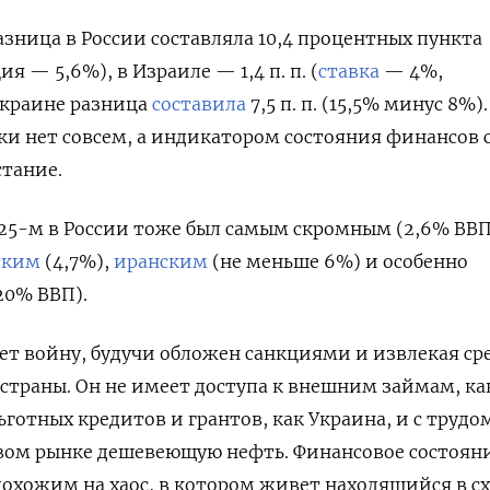
разница в России составляла 10,4 процентных пункта
 — 5,6%), в Израиле — 1,4 п. п. (
ставка
— 4%,
Украине разница
составила
7,5 п. п. (15,5% минус 8%).
ки нет совсем, а индикатором состояния финансов 
стание.
25-м в России тоже был самым скромным (2,6% ВВП
ским
(4,7%),
иранским
(не меньше 6%) и особенно
20% ВВП).
т войну, будучи обложен санкциями и извлекая ср
 страны. Он не имеет доступа к внешним займам, ка
ьготных кредитов и грантов, как Украина, и с трудо
вом рынке дешевеющую нефть. Финансовое состоян
похожим на хаос, в котором живет находящийся в с