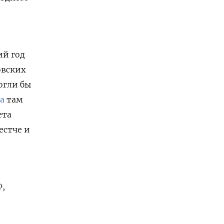
ий год
овских
огли бы
а
там
ета
естче и
Ф,