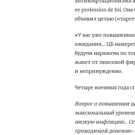
антиинфляционизма ве
ее profession de foi. 
объявил целью («таргет
«У нас уже повышенна
ожидания
…
ЦБ намерен
будучи наряжена по т
жакет от люксовой фи
и непринужденно.
Четыре военных года с
Вопрос
о
повышении
ц
максимальный
уровен
низкую
инфляцию
…
Се
проводимой
денежно
-