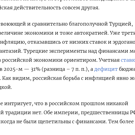
йская действительность совсем другая.
невоюющей и сравнительно благополучной Турцией,
величине экономики и тоже автократией. Уже трет
нфляцию, отказавшись от низких ставок и эрдоган
антазий. Турецкие эксперименты над финансами м
в российской экономики ориентиром. Учетная
ставк
в 2025-м — 31% (разница – 7 п. п.), а
дефицит
бюдж
. Как видим, российская борьба с инфляцией явно ж
цкой.
е интригует, что в российском прошлом никакой
 традиции нет. Обе империи, предшественницы Р
никогда не были щепетильны с финансами. Тем более