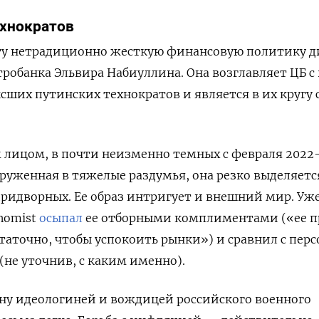
ехнократов
эту нетрадиционно жесткую финансовую политику д
робанка Эльвира Набиуллина. Она возглавляет ЦБ с 
высших путинских технократов и является в их кругу
.
 лицом, в почти неизменно темных с февраля 2022
груженная в тяжелые раздумья, она резко выделяетс
ридворных. Ее образ интригует и внешний мир. Уж
onomist
осыпал
ее отборными комплиментами («ее п
статочно, чтобы успокоить рынки») и сравнил с пер
(не уточнив, с каким именно).
ну идеологиней и вождицей российского военного