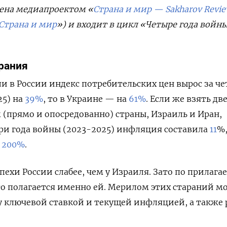
ена
медиапроектом
«
Страна
и
мир
—
Sakharov Revi
Страна
и
мир
»)
и
входит
в
цикл
«
Четыре
года
войн
рания
ли в России индекс потребительских цен вырос за ч
25) на
39%
, то в Украине — на
61%
. Если же взять дв
 (прямо и опосредованно) страны, Израиль и Иран,
 три года войны (2023-2025) инфляция составила
11
%
м
200%
.
хи России слабее, чем у Израиля. Зато по прилаг
то полагается именно ей. Мерилом этих стараний м
у ключевой ставкой и текущей инфляцией, а также 
.