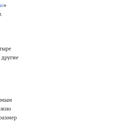
ew
»
ы
.
етыре
е другие
,
аемым
ожно
размер