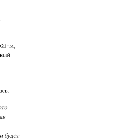
.
021-м,
овый
ась:
это
ак
и
будет