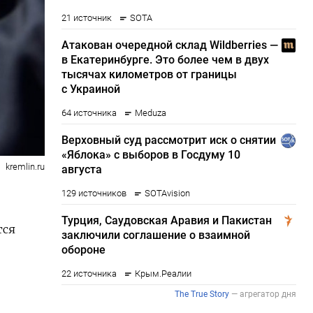
kremlin.ru
тся