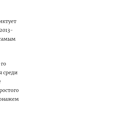
иктует
2013-
 самым
-го
я среди
е
ростого
сонажем