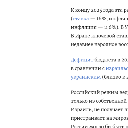
К концу 2025 года эта 
(
ставка
— 16%, инфляция
инфляция — 2,6%). В 
В Иране ключевой став
недавнее народное вос
Дефицит
бюджета в 20
в сравнении с
израиль
украинским
(близко к 
Российский режим веде
только из собственной
Израиль, не получает л
пристраивает на миро
России могло бы быть 