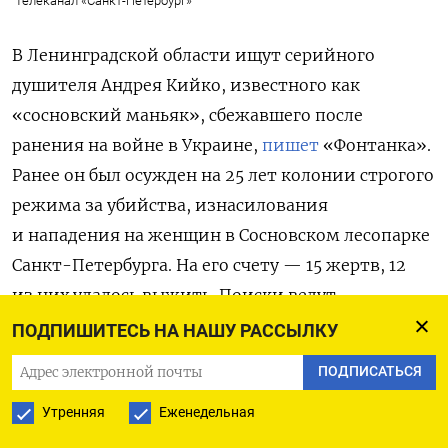
Телеканал «Санкт-Петербург»
В Ленинградской области ищут серийного
душителя Андрея Кийко, известного как
«сосновский маньяк», сбежавшего после
ранения на войне в Украине,
пишет
«Фонтанка».
Ранее он был осужден на 25 лет колонии строгого
режима за убийства, изнасилования
и нападения на женщин в Сосновском лесопарке
Санкт-Петербурга. На его счету — 15 жертв, 12
из них удалось выжить. Поиски ведут
подразделения Минобороны и регионального
ПОДПИШИТЕСЬ НА НАШУ РАССЫЛКУ
полицейского главка в Ломоносовском районе.
ПОДПИСАТЬСЯ
По данным
47news, Кийко завербовался на войну
Утренняя
Еженедельная
с Украиной из колонии в середине 2024 года,