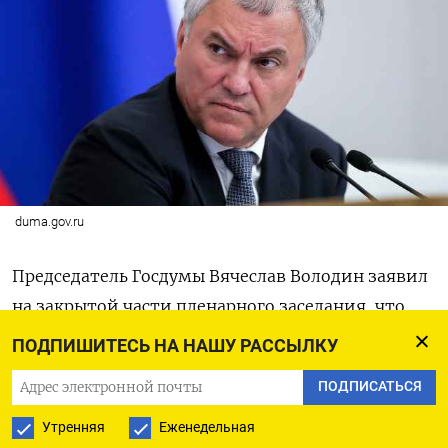
duma.gov.ru
Председатель Госдумы Вячеслав Володин заявил
на закрытой части пленарного заседания, что
зарплата депутатов перестала соответствовать
ПОДПИШИТЕСЬ НА НАШУ РАССЫЛКУ
их положению в системе власти,
рассказал
ПОДПИСАТЬСЯ
источник «Коммерсанта». По его словам,
Володин пожаловался, что при формально
Утренняя
Еженедельная