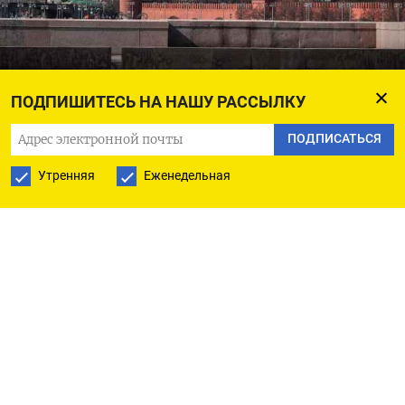
ПОДПИШИТЕСЬ НА НАШУ РАССЫЛКУ
Yuri Kochetkov / EPA / TASS
ПОДПИСАТЬСЯ
Утренняя
Еженедельная
Эти коварные русские, используя глобальную
пандемию, снова начали распространять
дезинформацию, вести шпионаж и снова ведут
себя как плохие парни. Однако проблема в том,
что доказательства их гнусного заговора
неубедительны и фактически противоречат
тому, как само российское правительство
пытается вести себя в период кризиса. Может
быть, на этот раз Кремль как раз не выступает в