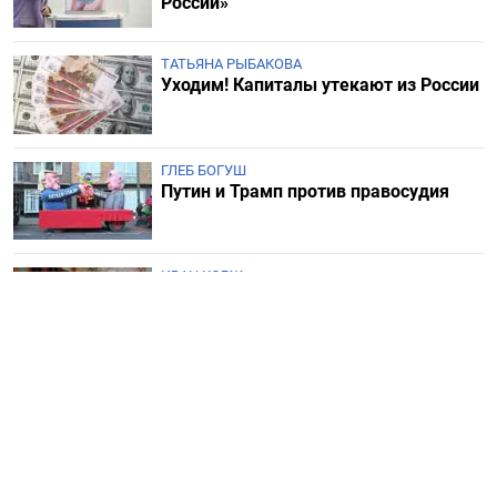
России»
ТАТЬЯНА РЫБАКОВА
Уходим! Капиталы утекают из России
ГЛЕБ БОГУШ
Путин и Трамп против правосудия
ИВАН КОРЖ
У Британии новый премьер. На этот
раз – обещают! – надолго
ДМИТРИЙ ПЕТРОВ
«Мобилизационная модель» и
чиновная карусель. Ответ Сергею
Шелину
СЕРГЕЙ АСЛАНЯН