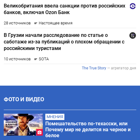
ФОТО
И
ВИДЕО
МНЕНИЯ
Помешательство по-техасски, или
Почему мир не делится на черное и
белое