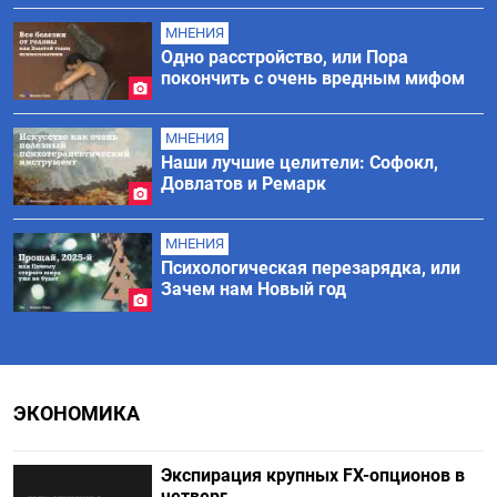
МНЕНИЯ
Одно расстройство, или Пора
покончить с очень вредным мифом
МНЕНИЯ
Наши лучшие целители: Софокл,
Довлатов и Ремарк
МНЕНИЯ
Психологическая перезарядка, или
Зачем нам Новый год
ЭКОНОМИКА
Экспирация крупных FX-опционов в
четверг