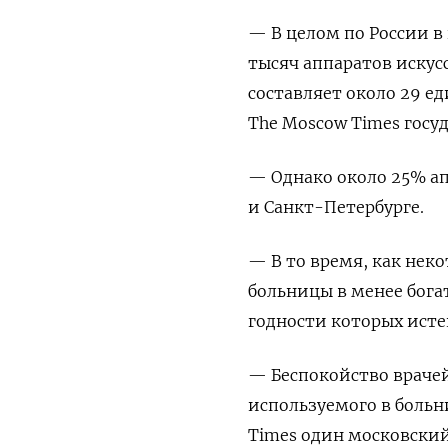
— В целом по России в
тысяч аппаратов искус
составляет около 29 е
The Moscow Times госу
— Однако около 25% а
и Санкт-Петербурге.
— В то время, как нек
больницы в менее бога
годности которых истек
— Беспокойство врачей
используемого в больни
Times один московски