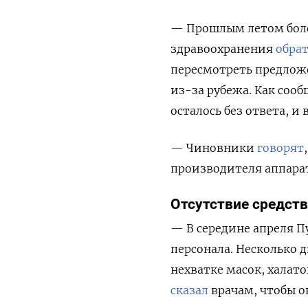
— Прошлым летом боле
здравоохранения
обра
пересмотреть предлож
из-за рубежа. Как соо
осталось без ответа, и
— Чиновники
говорят
производителя аппарат
Отсутствие средст
— В середине апреля П
персонала. Несколько 
нехватке масок, халат
сказал
врачам, чтобы 