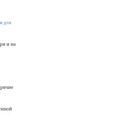
и для
ри и на
орячие
енной