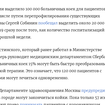
и выделило 100 000 больничных коек для пациентов
 числе путем перепрофилирования существующих
вы Сергей Собянин
пообещал
выделить около 20 000
19 сразу после того, как количество госпитализаций
прошлой недели.
стинского, который ранее работал в Министерстве
перь руководит медицинским департаментом Сберба
льничных коек 15% могут быть быстро преобразованы
й терапии. Это означает, что 120 000 пациентов с
и могут лечиться одновременно.
в Департаменте здравоохранения Москвы
предупред
в городе могут закончиться койки. Пока только 57 из
еют право
принимать
пациентов с коронавирусом.