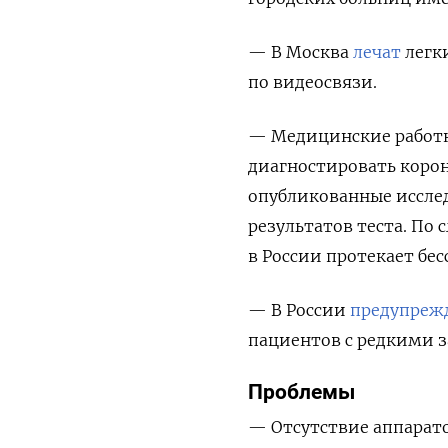
— В
Москва
лечат
легки
по видеосвязи.
—
Медицинские работн
диагностировать корон
опубликованные иссле
результатов теста. По
в России протекает бе
—
В России
предупреж
пациентов с редкими з
Проблемы
— Отсутствие аппарато