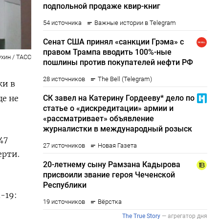
ухин / ТАСС
в ​​
ще не
47
ерти.
-19: