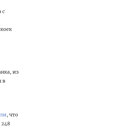
 с
 коек
нка, из
 в
или
, что
 248