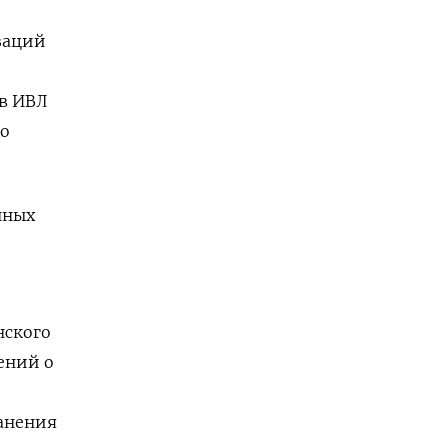
заций
в ИВЛ
мо
нных
нского
ений о
анения