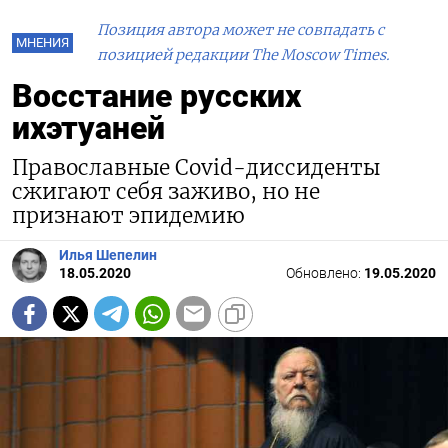
Позиция автора может не совпадать с
МНЕНИЯ
позицией редакции The Moscow Times.
Восстание русских
ихэтуаней
Православные Covid-диссиденты
сжигают себя заживо, но не
признают эпидемию
Илья Шепелин
18.05.2020
Обновлено:
19.05.2020