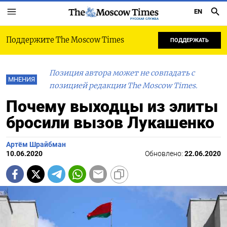
EN
РУССКАЯ СЛУЖБА
Поддержите The Moscow Times
ПОДДЕРЖАТЬ
Позиция автора может не совпадать с
МНЕНИЯ
позицией редакции The Moscow Times.
Почему выходцы из элиты
бросили вызов Лукашенко
Артём Шрайбман
10.06.2020
Обновлено:
22.06.2020