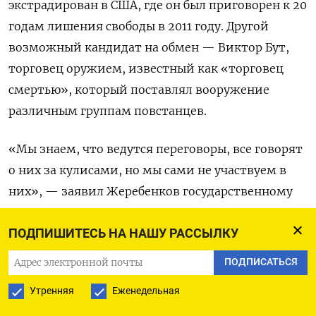
экстрадирован в США, где он был приговорен к 20
годам лишения свободы в 2011 году. Другой
возможный кандидат на обмен — Виктор Бут,
торговец оружием, известный как «торговец
смертью», который поставлял вооружение
различным группам повстанцев.
«Мы знаем, что ведутся переговоры, все говорят
о них за кулисами, но мы сами не участвуем в
них», — заявил Жеребенков государственному
агентству РИА Новости. Он сказал, что детали
ПОДПИШИТЕСЬ НА НАШУ РАССЫЛКУ
обмена будут понятны, только «когда будет
достигнуто соглашение».
ПОДПИСАТЬСЯ
Утренняя
Еженедельная
Пресс-секретарь президента Владимира Путина
Дмитрий Песков отказался комментировать