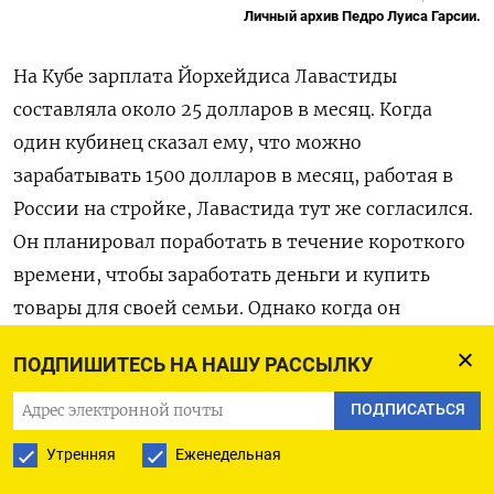
Личный архив Педро Луиса Гарсии.
На Кубе зарплата Йорхейдиса Лавастиды
составляла около 25 долларов в месяц. Когда
один кубинец сказал ему, что можно
зарабатывать 1500 долларов в месяц, работая в
России на стройке, Лавастида тут же согласился.
Он планировал поработать в течение короткого
времени, чтобы заработать деньги и купить
товары для своей семьи. Однако когда он
приехал в Россию и начал работать, то почти два
ПОДПИШИТЕСЬ НА НАШУ РАССЫЛКУ
месяца работал без оплаты. «Всегда находилось
какое-то оправдание», — сказал он.
ПОДПИСАТЬСЯ
Утренняя
Еженедельная
Кубинец Оскар, который отказался назвать свое