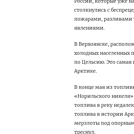
России, которые уже н
столкнулись с беспрец
пожарами, разливами
явлениями.
В Верхоянске, располо
холодных населенных п
по Цельсию. Это самая
Арктике.
В конце мая из топли
«Норильского никеля»,
топлива в реку недале
топлива в истории Ар
мерзлоты под опорными
треснул.