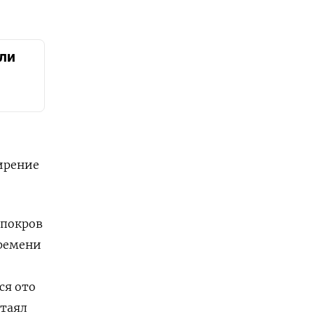
ли
ирение
 покров
времени
ся ото
ттаял