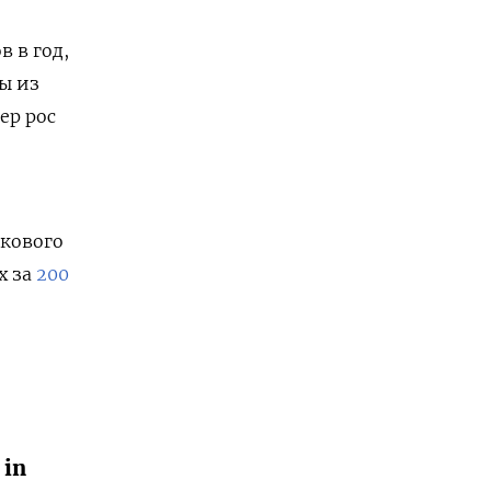
 в год,
ы из
ер рос
кового
х за
200
 in