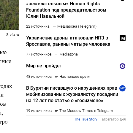
S-vfu.ru
тью
стные
годах
мя
ров
а,
тро