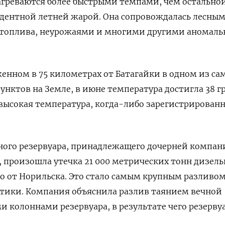
агреваются более быстрыми темпами, чем остально
едентной летней жарой. Она сопровождалась лесны
 топлива, неурожаями и многими другими аномал
женном в 75 километрах от Батагайки в одном из са
унктов на Земле, в июне температура достигла 38 г
 высокая температура, когда-либо зарегистрированн
вного резервуара, принадлежащего дочерней компан
 произошла утечка 21 000 метрических тонн дизель
ко от Норильска. Это стало самым крупным разливо
ктики. Компания объяснила разлив таянием вечной
 колоннами резервуара, в результате чего резерву