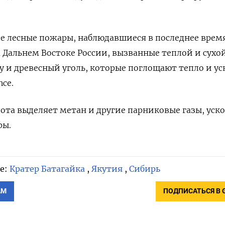
е лесные пожары, наблюдавшиеся в последнее время
 Дальнем Востоке России, вызванные теплой и сухо
 и древесный уголь, которые поглощают тепло и у
ce.
ота выделяет метан и другие парниковые газы, уск
ры.
е:
Кратер Батагайка
,
Якутия
,
Сибирь
АМ
ПОДПИСАТЬСЯ В 