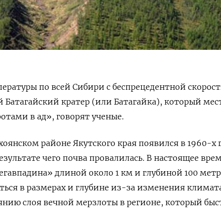
ературы по всей Сибири с беспрецедентной скорос
ый
Батагайский кратер (или
Батагайка), который ме
тами в ад», говорят ученые.
хоянском районе Якутского края появился в 1960-х 
результате чего почва провалилась. В настоящее вре
мегавпадина»
длиной около 1 км и глубиной 100 мет
ься в размерах и глубине из-за изменения климат
янию слоя вечной мерзлоты в регионе, который быс