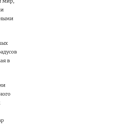
й мир,
ми
ьными
мых
радусов
ая в
ии
ного
м
ар