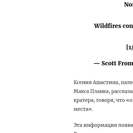
Nor
Wildfires con
[1
— Scott Fro
Ксения Ашастина, пале
Макса Планка
, рассказ
кратера, говоря, что «
места».
Эта информация появил