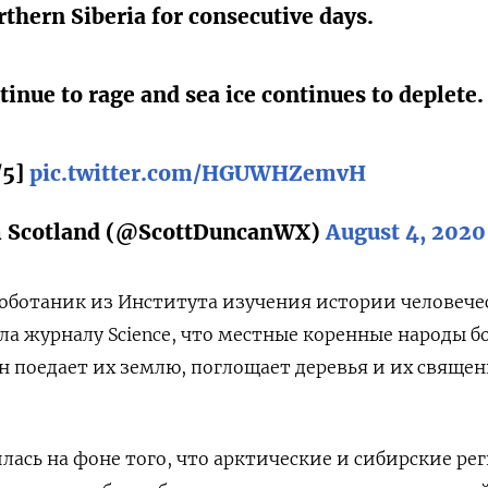
thern Siberia for consecutive days.
tinue to rage and sea ice continues to deplete.
/5]
pic.twitter.com/HGUWHZemvH
m Scotland (@ScottDuncanWX)
August 4, 2020
оботаник из Института изучения истории человече
ала журналу Science, что местные коренные народы б
он поедает их землю, поглощает деревья и их свяще
ась на фоне того, что арктические и сибирские ре