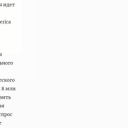
я идет
erica
я
ьного
еского
 8 млн
авить
ая
спрос
е