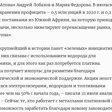
Атона» Андрей Лобазов и Мария Федорова. В июльс
ранения профицита – 0,5 млн унций в 2020 г. и 0,2
и с поставками из Южной Африки, на которую прихо
бычи, несколько нивелируют перенасыщение рынка,
тона».
 крупнейший в истории пакет «зеленых» инициатив
з них связана с использованием водорода для
ики, и для этого как раз потребуется платина.
а получает импульс для развития благодаря
тической и экономической поддержке. Акции неко
хся электролизерами, водородом и топливными
ее чем на 50% с начала года, – писали 21 июля анал
s. – Сейчас те, кто работает с металлами платиновой
зможность заработать благодаря новому законодат