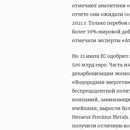
отмечают аналитики «
отчете они ожидали сох
2021 г. Только перебо
более 70% мировой до
отмечали эксперты «А
Но 21 июля ЕС одобрил
500 млрд евро. Часть и
декарбонизации эконом
«Водородная энергетик
беспрецедентной поли
компаний, занимающи
ячейками, выросли бол
Heraeus Precious Metal
получили отличную во