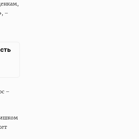
ценкам,
, –
асть
ос –
слишком
жет