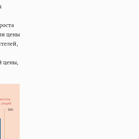
я
роста
ли цены
ителей,
й цены,