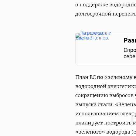
о поддержке водородно
долгосрочной перспект
Раз
Спро
сере
План ЕС по «зеленому
водородной энергетики
сокращению выбросов у
выпуска стали. «Зелен
использованием электр
планирует построить м
«зеленого» водорода (с