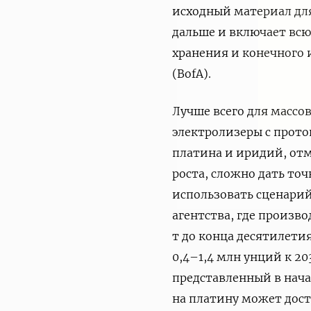
исходный материал дл
дальше и включает всю
хранения и конечного 
(BofA).
Лучше всего для массо
электролизеры с прот
платина и иридий, отм
роста, сложно дать точ
использовать сценари
агентства, где произв
т до конца десятилети
0,4–1,4 млн унций к 20
представленный в нача
на платину может дост