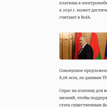
платины в электромоби
к 2030 г. может достич
считают в BofA.
Совокупное предложение
8,06 млн, по данным The
Спрос на платину для 
низкий, чтобы поддерж
стать существенным фа