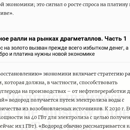
й экономики; это сигнал о росте спроса на платину 
иве».
ное ралли на рынках драгметаллов. Часть 1
с на золото вызван прежде всего избытком денег, а
бро и платина нужны новой экономике
 восстановлению» экономики включает стратегию р
, которая должна, в частности, способствовать
глерода на производствах – от нефтепереработки 
Подписывайтесь
ый» водород получается путем электролиза воды с
на The Moscow Time
ичества из возобновляемых источников. К 2030 г. Е
ощности на 40 ГВт для электролиза с целью получе
в Telegram —
ейчас их 1 ГВт). «Водород обычно рассматривается к