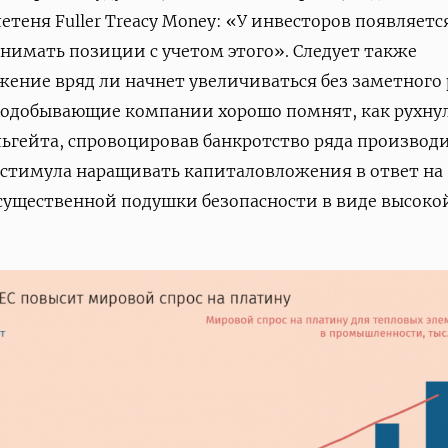
теня Fuller Treacy Money: «У инвесторов появляетс
нимать позиции с учетом этого». Следует также
жение вряд ли начнет увеличиваться без заметного 
рнодобывающие компании хорошо помнят, как рухну
льгейта, спровоцировав банкротство ряда производ
т стимула наращивать капиталовложения в ответ на
существенной подушки безопасности в виде высоко