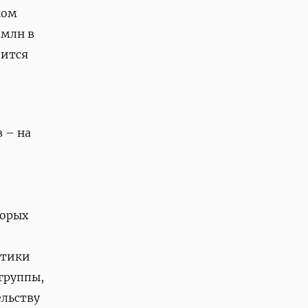
ком
 млн в
дится
 – на
торых
итики
 группы,
ельству