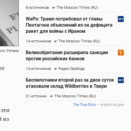
ото: PxHere
ее
 эти
й из