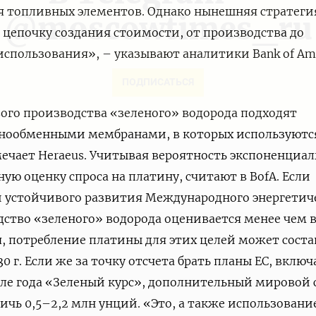
я топливных элементов. Однако нынешняя стратеги
@moscowtimes_ru
 цепочку создания стоимости, от производства до
использования», – указывают аналитики Bank of Am
ПОДПИСАТЬСЯ
вого производства «зеленого» водорода подходят
онообменными мембранами, в которых используютс
ечает Heraeus. Учитывая вероятность экспоненциал
ную оценку спроса на платину, считают в BofA. Если
й устойчивого развития Международного энергетич
одство «зеленого» водорода оценивается менее чем в
я, потребление платины для этих целей может сост
30 г. Если же за точку отсчета брать планы ЕС, включ
ле года «Зеленый курс», дополнительный мировой 
ичь 0,5–2,2 млн унций. «Это, а также использовани