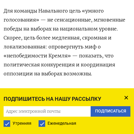
Для команды Навального цель «умного
голосования» — не сенсационные, мгновенные
победы на выборах на национальном уровне.
Скорее, цель более медленная, скромная и
локализованная: опровергнуть миф о
«непобедимости Кремля» — показать, что
политическая конкуренция и координация
оппозиции на выборах возможны.
ПОДПИШИТЕСЬ НА НАШУ РАССЫЛКУ
Бен Нобл
Бен Нобл (Ben Noble) — преподаватель
ПОДПИСАТЬСЯ
российской политики в University College
London’s School of Slavonic and East European
Утренняя
Еженедельная
Studies, а также старший научный сотрудник
Высшей школы экономики в Москве. Он