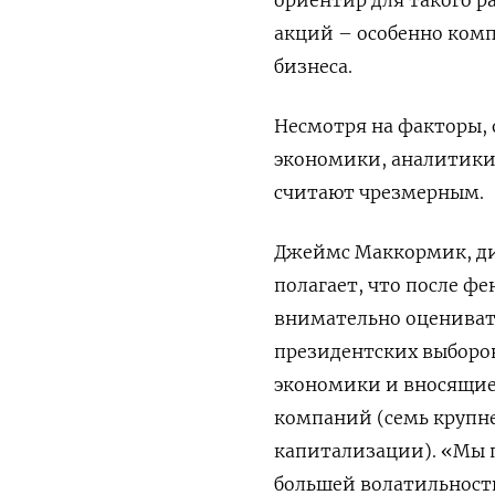
ориентир для такого р
акций – особенно ком
бизнеса.
Несмотря на факторы,
экономики, аналитики 
считают чрезмерным.
Джеймс Маккормик, дир
полагает, что после ф
внимательно оценивать
президентских выборо
экономики и вносящие
компаний (семь крупн
капитализации). «Мы п
большей волатильности