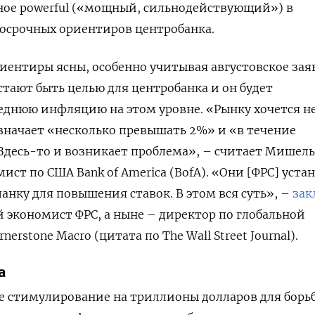
ное powerful («мощный, сильнодействующий») в
осрочных ориентиров центробанка.
ориентиры ясны, особенно учитывая августовское за
стают быть целью для центробанка и он будет
еднюю инфляцию на этом уровне. «Рынку хочется н
значает «несколько превышать 2%» и «в течение
Здесь-то и возникает проблема», – считает Мишель
ист по США Bank of America (BofA). «Они [ФРС] уста
анку для повышения ставок. В этом вся суть», –
зак
 экономист ФРС, а ныне – директор по глобальной
rstone Macro (цитата по The Wall Street Journal).
а
 стимулирование на триллионы долларов для борьб