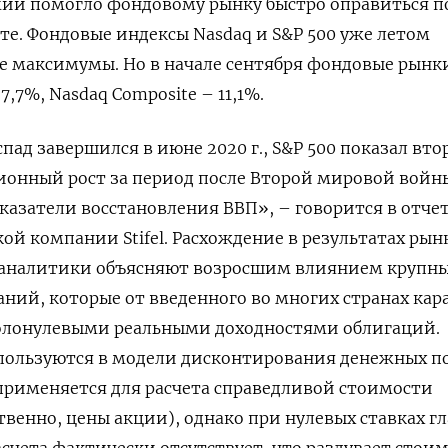
ии помогло фондовому рынку быстро оправиться п
рте. Фондовые индексы Nasdaq и S&P 500 уже летом
е максимумы. Но в начале сентября фондовые рынк
7,7%, Nasdaq Composite – 11,1%.
ад завершился в июне 2020 г., S&P 500 показал вто
ионный рост за период после Второй мировой войн
казатели восстановления ВВП», – говорится в отче
ой компании Stifel. Расхождение в результатах рын
 аналитики объясняют возросшим влиянием крупн
ний, которые от введенного во многих странах кар
колонулевыми реальными доходностями облигаций.
пользуются в модели дисконтирования денежных п
применяется для расчета справедливой стоимости
твенно, цены акции), однако при нулевых ставках г