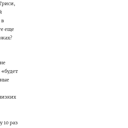
Триси,
й
 в
те еще
иржах?
 не
 «будет
вные
 низких
 10 раз