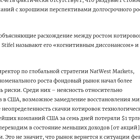
асчета фактически отсутствует, что раздувает стои
паний с хорошими перспективами долгосрочного ро
 объясняющие расхождение между ростом котирово
Stifel называют его «когнитивным диссонансом» и
ектор по глобальной стратегии NatWest Markets,
еноменального роста фондовый рынок начал более
 риски. Среди них – неясность относительно
в в США, возможное замедление восстановления м
 неопределенность скачки котировок технологичес
ейших компаний США за семь дней потеряли $1 трл
ереходим в состояние меньших доходов [от акций]
. Это не значит, что рынок вернется к ситуации фе