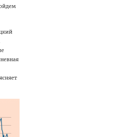
ройдем
ецкий
а
ие
дневная
ясняет