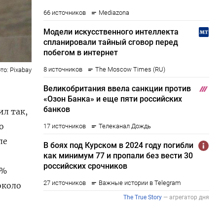
то: Pixabay
ил так,
о
ле
6%
около