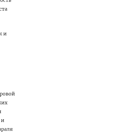
мость
ста
к и
ировой
ких
н
 и
враля