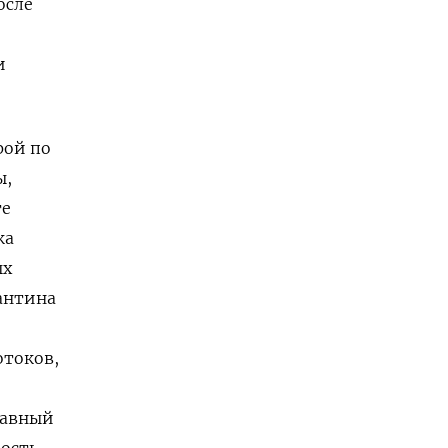
осле
и
рой по
ы,
те
ка
ых
антина
отоков,
лавный