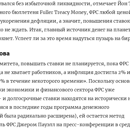
увался без избыточной ликвидности, отмечает Йон 
ого бюллетеня Fuller Treacy Money, ФРС любой цено
 укоренения дефляции, а значит, повышения ставок
не ждать. Итак, главный источник денег на плане
охнет. Успеет ли за это время надуться пузырь на б
ова
митета, повышать ставки не планируется, пока ФРС
да не хватает работников, а инфляция достигла 2% и
% в течение некоторого времени». Поскольку осно
и экономики и финансового сектора ФРС уже
- и долгосрочные ставки находятся на исторически
яся в последние годы программа денежного
 была радикально расширена), ей остается метод
ль ФРС Джером Пауэлл на пресс-конференции в среду