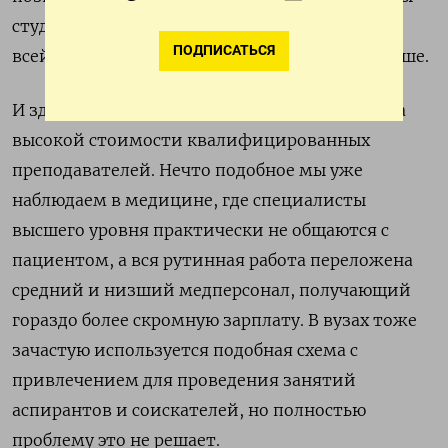
студентов. Массовое высшее образование, по
ПОДПИСАТЬСЯ
всей видимости, будет терять уровень и дальше.
И здесь становится очень серьезной проблема
высокой стоимости квалифицированных
преподавателей. Нечто подобное мы уже
наблюдаем в медицине, где специалисты
высшего уровня практически не общаются с
пациентом, а вся рутинная работа переложена
средний и низший медперсонал, получающий
гораздо более скромную зарплату. В вузах тоже
зачастую используется подобная схема с
привлечением для проведения занятий
аспирантов и соискателей, но полностью
проблему это не решает.