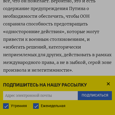
все, что он пожелает. Вероятно, это и есть
содержание предупреждения Путина о
необходимости обеспечить, чтобы ООН
сохраняла способность предотвращать
«односторонние действия», которые могут
привести к военным столкновениям, и
«избегать решений, категорически
неприемлемых для других, действовать в рамках
международного права, а не в зыбкой, серой зоне
произвола и нелегитимности».
Он по-прежнему стремится подчеркнуть эту и
ПОДПИШИТЕСЬ НА НАШУ РАССЫЛКУ
другие традиционные темы для обсуждения.
ПОДПИСАТЬСЯ
Пандемия коронавируса, например,
Утренняя
Еженедельная
используется им для новой возможности
призвать к «освобождение мировой торговли от