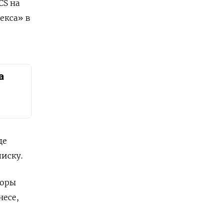
CS на
екса» в
а
це
писку.
воры
несе,