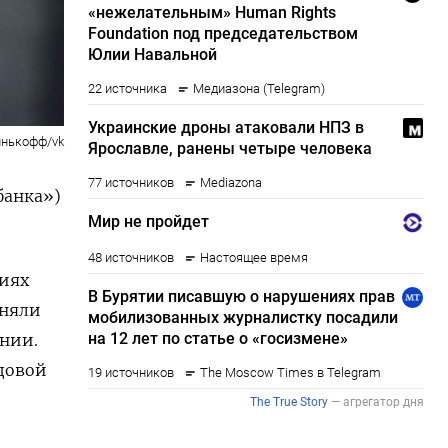
инькофф/vk
банка»)
.
виях
иняли
ании.
довой