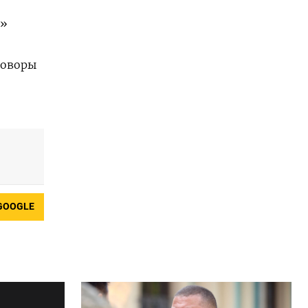
ф»
говоры
GOOGLE