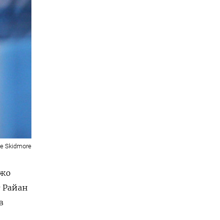
e Skidmore
Джо
т Райан
в