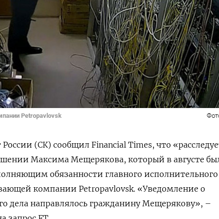
мпании Petropavlovsk
Фото
 России (СК) сообщил
Financial
Times
, что «расследу
ошении Максима Мещерякова, который в августе бы
полняющим обязанности главного исполнительного
ывающей компании
Petropavlovsk
. «Уведомление о
го дела направлялось гражданину Мещерякову», –
на запрос
FT
.