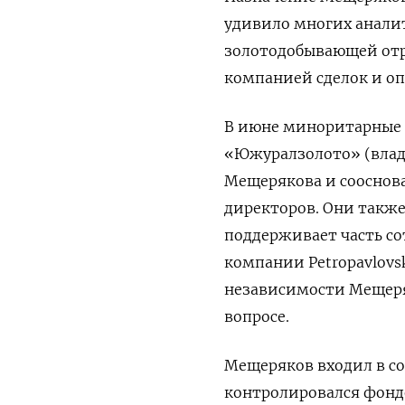
удивило многих аналит
золотодобывающей отра
компанией сделок и оп
В июне миноритарные 
«Южуралзолото» (влад
Мещерякова и сооснов
директоров. Они также
поддерживает часть с
компании
Petropavlovs
независимости Мещеряк
вопросе.
Мещеряков входил в со
контролировался фонд