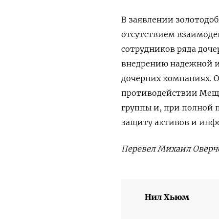
В заявлении золотодоб
отсутствием взаимоде
сотрудников ряда доче
внедрению надежной и
дочерних компаниях. О
противодействии Меще
группы и, при полной 
защиту активов и инф
Перевел Михаил Оверч
Нил Хьюм