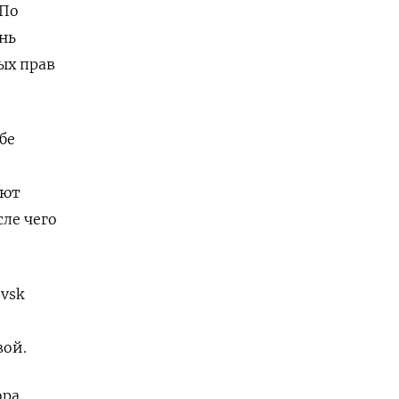
 По
нь
ых прав
бе
ают
сле чего
ovsk
вой.
ора