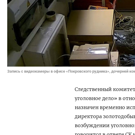
Запись с видеокамеры в офисе «Покровского рудника», дочерней ко
Следственный комитет
уголовное дело» в отн
назначен временно ис
директора золотодоб
возбуждении уголовно
говорится в ответе СК 