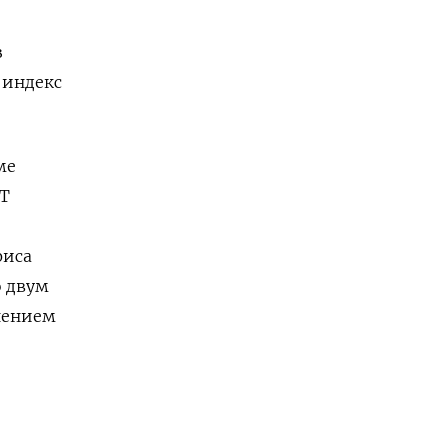
з
 индекс
ме
T
фиса
о двум
нением
о