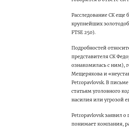
Расследование СК еще
крупнейших золотодоб
FTSE
250).
Подробностей относите
представителя СК Федо
ознакомилась с ним), 
Мещерякова и «неустан
Petropavlovsk
. В письм
статьям уголовного ко
насилия или угрозой е
Petropavlovsk
заявил о 
понимает компания, р