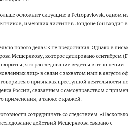
 больше осложнит ситуацию в
Petropavlovsk
, одном и
ытчиков, имеющих листинг в Лондоне (он входит в
льно нового дела СК не предоставил. Однако в пись
рова Мещерякову, которое датировано сентябрем (
F
говорится, что расследование ведется в отношении
овленных лиц» в связи с захватом ими в августе о
е говорится о признаках преступной деятельности п
декса России, связанным с самоуправством с приме
го применения, а также с кражей.
готовности сотрудничать со следствием. «Наскольк
асследование действий Мещерякова связано с