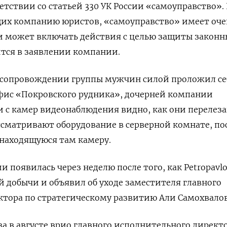
етствии со статьей 330 УК России «самоуправство».
их компанию юристов, «самоуправство» имеет оче
и может включать действия с целью защиты законн
ится в заявлении компании.
в сопровождении группы мужчин силой проложил се
офис «Покровского рудника», дочерней компании
си с камер видеонаблюдения видно, как они перелез
ассматривают оборудование в серверной комнате, по
находящуюся там камеру.
и появилась через неделю после того, как
Petropavl
й добычи и объявил об уходе заместителя главного
ктора по стратегическому развитию Али Самохвало
 в августе врио главного исполнительного директ