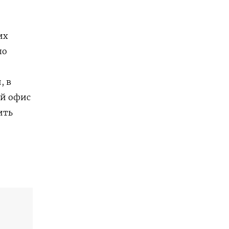
их
по
о
, в
ий офис
ить