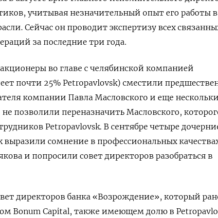
иков, учитывая незначительный опыт его работы в
сли. Сейчас он проводит экспертизу всех связанны
ераций за последние три года.
акционеры во главе с челябинской компанией
еет почти 25%
Petropavlovsk
) сместили предшестве
ателя компании Павла Масловского и еще нескольк
 не позволили переназначить Масловского, которог
отрудников
Petropavlovsk
. В сентябре четыре дочерни
k
выразили сомнение в профессиональных качества
ова и попросили совет директоров разобраться в
вет директоров банка «Возрождение», который ран
ом Bonum Capita
l
, также имеющем долю в
Petropavl