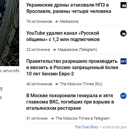
: amur.info
ет
л