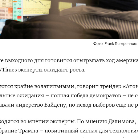
Фото: Frank Rumpenhors
е выходного дня готовится отыгрывать ход америк
VTimes эксперты ожидают роста.
аются крайне волатильными, говорит трейдер «Ато
льные ожидания – полная победа демократов – не с
авали лидерство Байдену, но исход выборов еще не 
сходятся во мнении эксперты. По мнению Далимова,
брание Трампа – позитивный сигнал для технологи