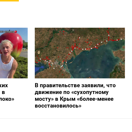
ких
В правительстве заявили, что
 в
движение по «сухопутному
локо»
мосту» в Крым «более-менее
восстановилось»