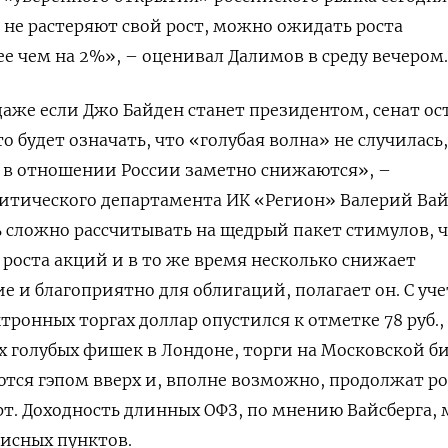
не растеряют свой рост, можно ожидать роста
ее чем на 2%», – оценивал Далимов в среду вечером.
 даже если Джо Байден станет президентом, сенат ос
о будет означать, что «голубая волна» не случилась,
й в отношении России заметно снижаются»,
–
итического департамента ИК «Регион» Валерий Вайс
ь сложно рассчитывать на щедрый пакет стимулов, 
роста акций и в то же время несколько снижает
 и благоприятно для облигаций, полагает он. С уч
ктронных торгах доллар опустился к отметке 78 руб.,
х голубых фишек в Лондоне, торги на Московской б
тся гэпом вверх и, вполне возможно, продолжат ро
рт. Доходность длинных ОФЗ, по мнению Вайсберга,
зисных пунктов.