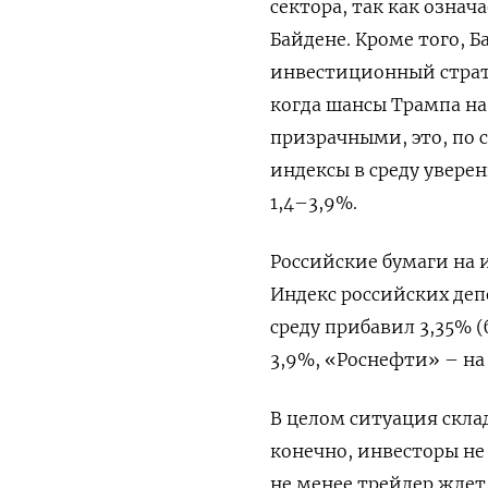
сектора, так как означ
Байдене. Кроме того, Б
инвестиционный страт
когда шансы Трампа на
призрачными, это, по 
индексы в среду увере
1,4–3,9%.
Российские бумаги на 
Индекс российских деп
среду прибавил 3,35% 
3,9%, «Роснефти» – на 
В целом ситуация скла
конечно, инвесторы не
не менее трейдер ждет