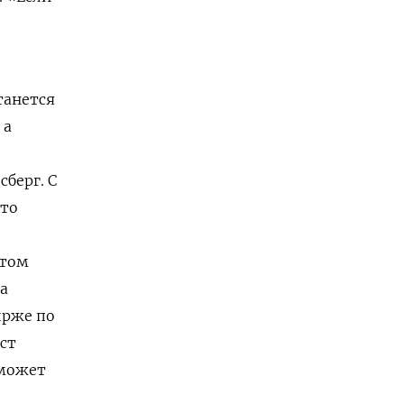
танется
 а
берг. С
что
етом
 а
ирже по
ст
 может