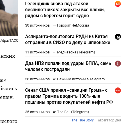
t/dpa/ТАСС
анских
на»
былись.
решен.
ческого