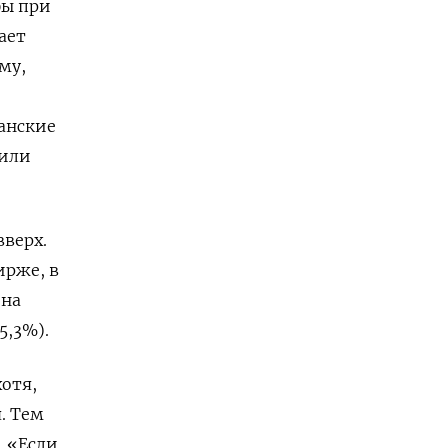
бы при
ает
му,
канские
вили
вверх.
ирже, в
 на
5,3%).
отя,
. Тем
. «Если