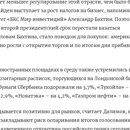
ает меньшее регулирование этой отрасли, чем было 
айден выступает за рост налогов на бизнес, напомин
ег «БКС Мир инвестиций» Александр Бахтин. Поэто
 второй президентский срок перестали казаться
словам Бахтина, стало поводом для покупок: амери
нно росли с открытия торгов и по итогам дня приба
иностранных площадках в среду также устремились 
озитарных расписок, торгующихся на Лондонской б
(бумаги Сбербанка подорожали на 3,7%, «Лукойла» –
2,9%, «Новатэка» – на 4,2%, «Газпром нефти» – на 
дывается позитивно для рынков, считает Далимов, х
 закладывают риск оспаривания итогов голосования
 «уверенного открытия» российского рынка сегодня