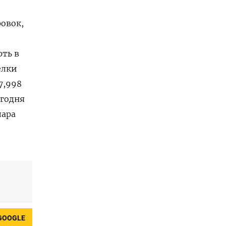
овок,
фть в
елки
7,998
егодня
лара
GOOGLE