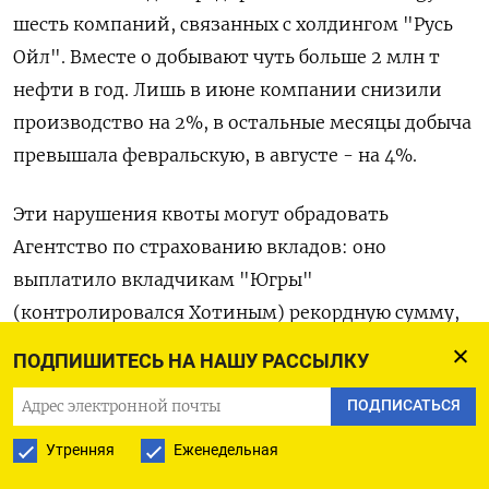
шесть компаний, связанных с холдингом "Русь
Ойл". Вместе о добывают чуть больше 2 млн т
нефти в год. Лишь в июне компании снизили
производство на 2%, в остальные месяцы добыча
превышала февральскую, в августе - на 4%.
Эти нарушения квоты могут обрадовать
Агентство по страхованию вкладов: оно
выплатило вкладчикам "Югры"
(контролировался Хотиным) рекордную сумму,
примерно 160 млрд руб. и теперь пытается
ПОДПИШИТЕСЬ НА НАШУ РАССЫЛКУ
взыскать его имущество. К маю сумма исков к
ПОДПИСАТЬСЯ
Хотину и его починенным
составила
почти 100
млрд руб.
Арестова
но имущество топ-
Утренняя
Еженедельная
менеджеров банка и компаний Хотина (в т.ч.