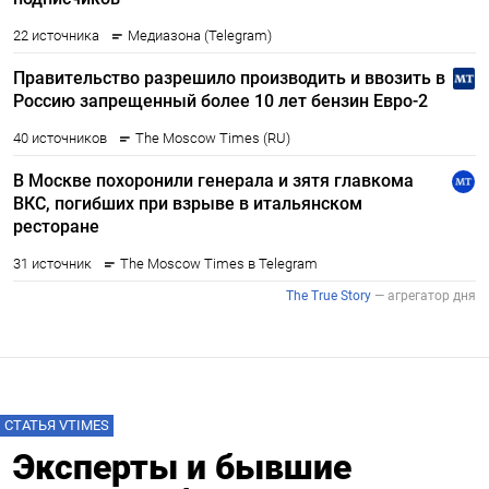
Подписывайтесь на The Moscow
СТАТЬЯ VTIMES
Times в Telegram —
Эксперты и бывшие
@moscowtimes_ru