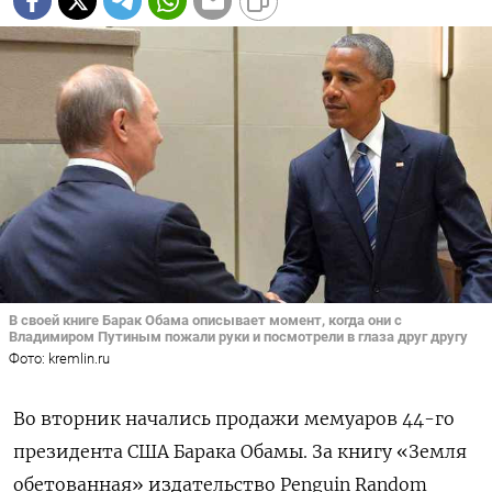
В своей книге Барак Обама описывает момент, когда они с
Владимиром Путиным пожали руки и посмотрели в глаза друг другу
Фото: kremlin.ru
Во вторник начались продажи мемуаров 44-го
президента США Барака Обамы. За книгу «Земля
обетованная» издательство Penguin Random