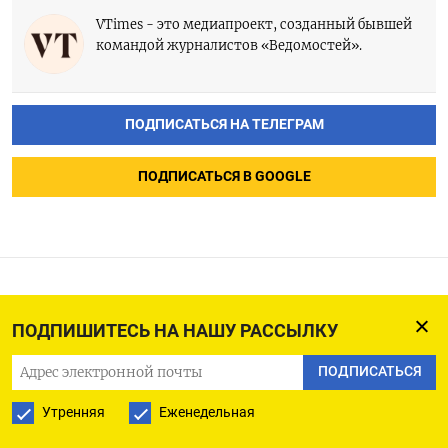
VTimes - это медиапроект, созданный бывшей
командой журналистов «Ведомостей».
ПОДПИСАТЬСЯ НА ТЕЛЕГРАМ
ПОДПИСАТЬСЯ В GOOGLE
СТАТЬЯ VTIMES
ПОДПИШИТЕСЬ НА НАШУ РАССЫЛКУ
Позиция автора может не совпадать с
МНЕНИЯ
ПОДПИСАТЬСЯ
позицией редакции The Moscow Times.
Почувствовать себя
Утренняя
Еженедельная