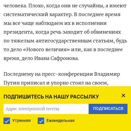
человека. Плохо, когда они не случайны, а имеют
систематический характер. В последнее время
мы все чаще наблюдаем их в исполнении
президента, когда речь заходит об обвинениях
по тяжелым антигосударственным статьям, будь
то дело «Нового величия» или, как в последнее
время, дело Ивана Сафронова.
Последнему на пресс-конференции Владимир
Путин приписал и упорно стоял на своем,
несмотря на все старания журналистов,
ПОДПИШИТЕСЬ НА НАШУ РАССЫЛКУ
взаимоисключающие «шпионаж»
и «государственную измену». Диалога здесь
ПОДПИСАТЬСЯ
не получилось даже с наиболее доверенными
Утренняя
Еженедельная
кремлевскими журналистами, поскольку