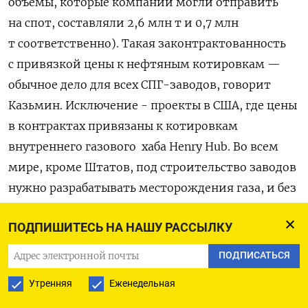
объемы, которые компании могли отправить
на спот, составляли 2,6 млн т и 0,7 млн
т соответственно). Такая законтрактованность
с привязкой цены к нефтяным котировкам —
обычное дело для всех СПГ-заводов, говорит
Казьмин. Исключение - проекты в США, где цены
в контрактах привязаны к котировкам
внутреннего газового хаба Henry Hub. Во всем
мире, кроме Штатов, под строительство заводов
нужно разрабатывать месторождения газа, и без
долгосрочных контрактов с привязкой к нефти
ПОДПИШИТЕСЬ НА НАШУ РАССЫЛКУ
банки просто не выдадут кредиты на эти цели,
объясняет эксперт.
ПОДПИСАТЬСЯ
Утренняя
Еженедельная
Но основное ограничение для «Новатэка» —
дефицит танкеров, а не производственных