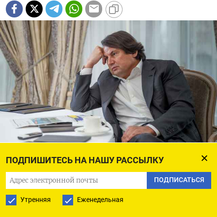
Рустам Тарико.
Фото: Екатерина Кузьмина/RBC/ТАСС
ПОДПИШИТЕСЬ НА НАШУ РАССЫЛКУ
Владельцам дефолтных облигаций компании
ПОДПИСАТЬСЯ
Рустама Тарико не удалось добиться взыскания
Утренняя
Еженедельная
49% акций его банка «Русский стандарт».