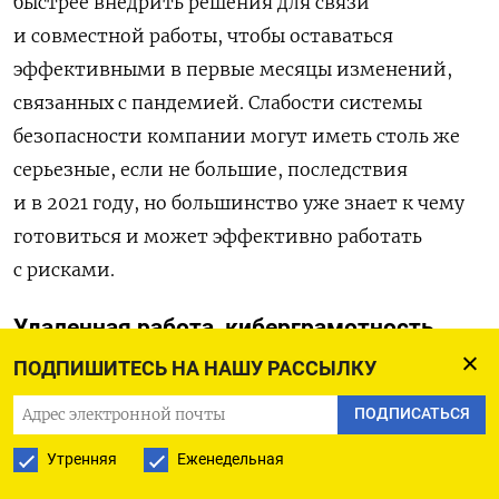
быстрее внедрить решения для связи
и совместной работы, чтобы оставаться
эффективными в первые месяцы изменений,
связанных с пандемией. Слабости системы
безопасности компании могут иметь столь же
серьезные, если не большие, последствия
и в 2021 году, но большинство уже знает к чему
готовиться и может эффективно работать
с рисками.
Удаленная работа, киберграмотность
Большинство компаний постепенно привыкает
ПОДПИШИТЕСЬ НА НАШУ РАССЫЛКУ
к удаленному или гибридному формату работы.
ПОДПИСАТЬСЯ
Некоторые из них говорят, что готовы перевести
Утренняя
Еженедельная
часть отделов на постоянную удаленку. В первую