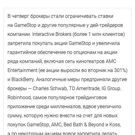
В четверг брокеры стали ограничивать ставки
на
GameStop
и другие популярные у дей-трейдеров
компании.
Interactive
Brokers
(более 1 млн клиентов)
запретила покупать акции
GameStop
и увеличила
гарантийное обеспечение по опционам на акции
ряда компаний, включая сеть кинотеатров
AMC
Entertainment
(ее акции выросли во вторник на 301%)
и
BlackBerry
. Аналогичные меры предприняли другие
брокеры —
Charles
Schwab
, TD Ameritrade, IG Group.
Robinhood
, самое популярное трейдинговое
приложение среди миллениалов, вдвое увеличило
сумму, которую нужно внести на счет для новых
покупок
GameStop
,
AMC
,
Bed
Bath
&
Beyond
и
Koss
,
а по некоторым акциям вовсе запретила делать