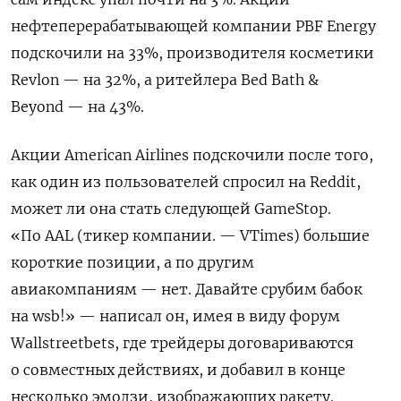
нефтеперерабатывающей компании
PBF
Energy
подскочили на 33%, производителя косметики
Revlon
— на 32%, а ритейлера
Bed
Bath
&
Beyond
— на 43%.
Акции
American
Airlines
подскочили после того,
как один из пользователей спросил на
Reddit
,
может ли она стать следующей
GameStop
.
«По
AAL
(тикер компании. —
VTimes)
большие
короткие позиции, а по другим
авиакомпаниям — нет. Давайте срубим бабок
на
wsb
!» — написал он, имея в виду форум
Wallstreetbets
, где трейдеры договариваются
о совместных действиях, и добавил в конце
несколько эмодзи, изображающих ракету.