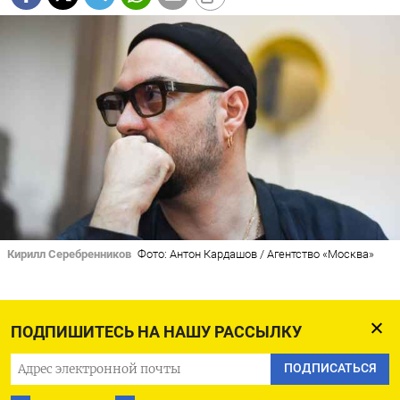
Кирилл Серебренников
Фото: Антон Кардашов / Агентство «Москва»
Департамент культуры Москвы не будет
ПОДПИШИТЕСЬ НА НАШУ РАССЫЛКУ
продлевать контракт с художественным
руководителем театра «Гоголь-центр»
ПОДПИСАТЬСЯ
Кириллом Серебренниковым. Об этом
сообщал