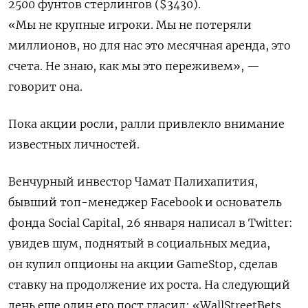
2500 фунтов стерлингов ($3430).
«Мы не крупные игроки. Мы не потеряли
миллионов, но для нас это месячная аренда, это
счета. Не знаю, как мы это переживем», —
говорит она.
Пока акции росли, ралли привлекло внимание
известных личностей.
Венчурный инвестор Чамат Палихапития,
бывший топ-менеджер
Facebook
и основатель
фонда Social Capital, 26 января написал в
Twitter
:
увидев шум, поднятый в социальных медиа,
он купил опционы на акции
GameStop
, сделав
ставку на продолжение их роста. На следующий
день еще один его пост гласил: «W
allStreetBets