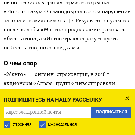
не понравилось гранду страхового рынка,
«Ингосстраху». Он заподозрил в этом нарушение
закона и пожаловался в ЦБ. Результат: спустя год
после жалобы «Манго» продолжает страховать
«бесплатно», а «Ингосстрах» страхует пусть
не бесплатно, но со скидками.
О чем спор
«Манго» — онлайн-страховщик, в 2018 г.
акционеры «Альфа-групп» инвестировали
в него 2 млрд руб.,
писал
РБК.
ПОДПИШИТЕСЬ НА НАШУ РАССЫЛКУ
Компания страхует недвижимость и домашних
ПОДПИСАТЬСЯ
животных. Полис можно купить не только
Утренняя
Еженедельная
на год, но и — по аналогии с подпиской —