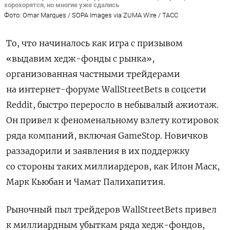
хорохорятся, но многие уже сдались
Фото: Omar Marques / SOPA Images via ZUMA Wire / ТАСС
То, что начиналось как игра с призывом
«выдавим хедж-фонды с рынка»,
организованная частными трейдерами
на интернет-форуме
WallStreetBets
в соцсети
Reddit
, быстро переросло в небывалый ажиотаж.
Он привел к феноменальному взлету котировок
ряда компаний, включая
GameStop
. Новичков
раззадорили и заявления в их поддержку
со стороны таких миллиардеров, как Илон Маск,
Марк Кьюбан и Чамат Палихапития.
Рыночный пыл трейдеров
WallStreetBets
привел
к миллиардным убыткам ряда хедж-фондов,