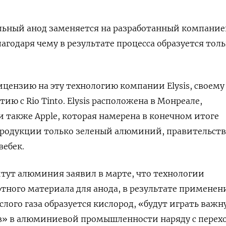
льный анод заменяется на разработанный компани
агодаря чему в результате процесса образуется тол
ицензию на эту технологию компании
Elysis
, своему
ятию с
Rio
Tinto
. Elysis расположена в Монреале,
и также Apple, которая намерена в конечном итоге
продукции только зеленый алюминий, правительств
вебек.
ут алюминия заявил в марте, что технологии
тного материала для анода, в результате применен
лого газа образуется кислород, «будут играть важн
в» в алюминиевой промышленности наряду с перех