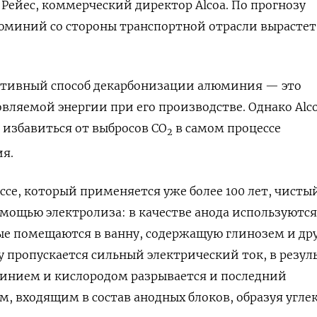
 Рейес, коммерческий директор
Alcoa
. По прогнозу
юминий со стороны транспортной отрасли вырастет
ктивный способ декарбонизации алюминия — это
вляемой энергии при его производстве. Однако
Alc
 избавиться от выбросов СО
в самом процессе
2
я.
се, который применяется уже более 100 лет, чисты
омощью электролиза: в качестве анода используются
ые помещаются в ванну, содержащую глинозем и др
у пропускается сильный электрический ток, в резул
минием и кислородом разрывается и последний
ом, входящим в состав анодных блоков, образуя угл