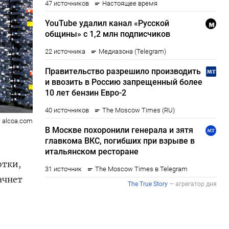
: alcoa.com
отки,
ачнет