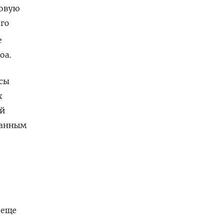
овую
его
е
coa
.
сы
х
ой
данным
 еще