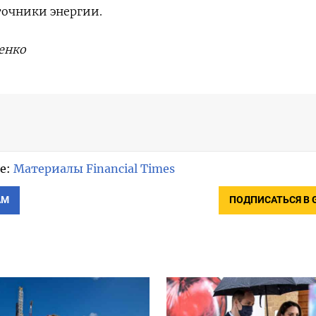
точники энергии.
енко
е:
Материалы Financial Times
АМ
ПОДПИСАТЬСЯ В 