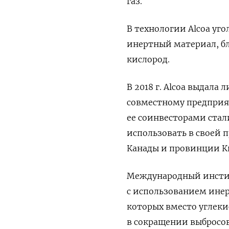
газ.
В технологии
Alcoa
уго
инертный материал, бл
кислород.
В 2018 г.
Alcoa
выдала л
совместному предпри
ее соинвесторами стал
использовать в своей 
Канады и провинции К
Международный инстит
с использованием инер
которых вместо углекис
в сокращении выбросо