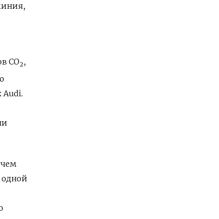
миния,
ов СО
,
2
о
к
Audi
.
о
ни
 чем
а одной
о