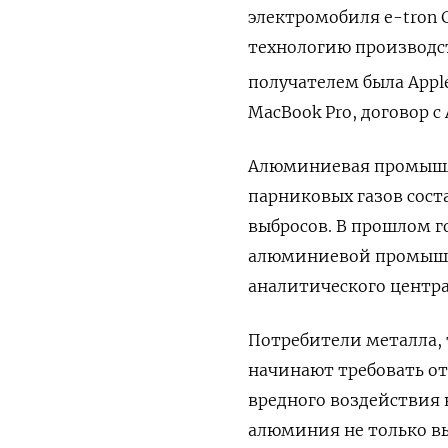
электромобиля
e
-
tron
технологию производс
получателем была
Appl
MacBook
Pro
, договор с
Алюминиевая промышле
парниковых газов соста
выбросов. В прошлом г
алюминиевой промышл
аналитического центр
Потребители металла, 
начинают требовать о
вредного воздействия 
алюминия не только вы