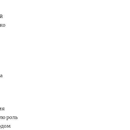
ей
ько
а
ия
ую роль
одом