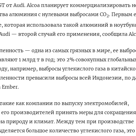
GT
от
Audi
.
Alcoa
планирует коммерциализировать н
тва алюминия с нулевыми выбросами СО
. Первым 
2
e
, которая использовала такой алюминий в ноутбук
Audi
— второй случай его применения, сообщила
Al
нность — одна из самых грязных в мире, ее выбро
вляют 1 млрд т в год; это 2% совокупных глобальны
оду, например, выбросы углекислого газа в китайск
енности превысили выбросы всей Индонезии, по 
а
Ember
.
такие как компании по выпуску электромобилей,
т его производителей принять меры для сокращения
на природу и климат. Между тем при производстве
деляется большое количество углекислого газа, это