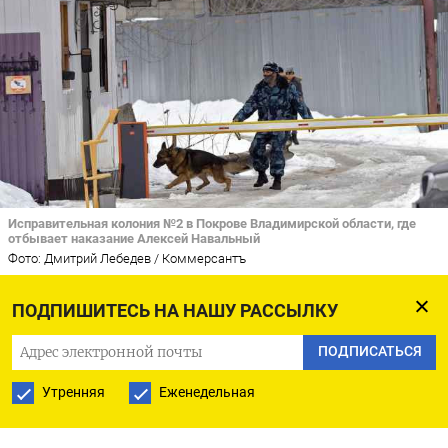
Исправительная колония №2 в Покрове Владимирской области, где
отбывает наказание Алексей Навальный
Фото: Дмитрий Лебедев / Коммерсантъ
ПОДПИШИТЕСЬ НА НАШУ РАССЫЛКУ
У Алексея Навального, находящегося
в исправительной колонии № 2
ПОДПИСАТЬСЯ
во Владимирской области, резко ухудшилось
Утренняя
Еженедельная
самочувствие,
сообщил
глава штабов
оппозиционера Леонид Волков в своем