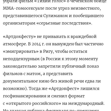
убрали фильм «Тихий голос» о чеченском бойце
ММА-гомосексуале после угроз неизвестного,
представившегося Сулиманом и пообещавшего
организаторам «серьезные последствия».
«Артдокфесту» не привыкать к враждебной
атмосфере. В 2014 г. он вынужден был частично
«эмигрировать» в Ригу, чтобы остаться
неподцензурным (в России к этому моменту
законодательно запретили публичный показ
фильмов с матом, а представить
документальное кино без живой речи едва ли
возможно). Тогда же «Артдокфест» лишился
госфинансирования и сменил формат
с «открытого российского» на международный.
Но главная публика фестиваля по-прежнему