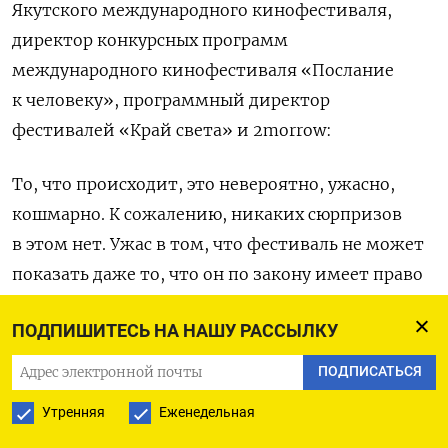
Якутского международного кинофестиваля,
директор конкурсных программ
международного кинофестиваля «Послание
к человеку», программный директор
фестивалей «Край света» и 2morrow:
То, что происходит, это невероятно, ужасно,
кошмарно. К сожалению, никаких сюрпризов
в этом нет. Ужас в том, что фестиваль не может
показать даже то, что он по закону имеет право
показать. «Артдокфест» — уникальный
ПОДПИШИТЕСЬ НА НАШУ РАССЫЛКУ
фестиваль, у него есть свои права. И то, что
сейчас происходит, ни в какие ворота не лезет.
ПОДПИСАТЬСЯ
Что касается «Лендока», то они поступили
Утренняя
Еженедельная
неправильно. Можно было сразу сказать что-то