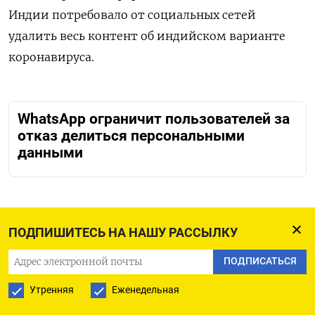
Индии потребовало от социальных сетей
удалить весь контент
об индийском варианте
коронавируса.
WhatsApp ограничит пользователей за
отказ делиться персональными
данными
VTimes
ПОДПИШИТЕСЬ НА НАШУ РАССЫЛКУ
VTimes - это медиапроект, созданный бывшей
ПОДПИСАТЬСЯ
командой журналистов «Ведомостей».
Утренняя
Еженедельная