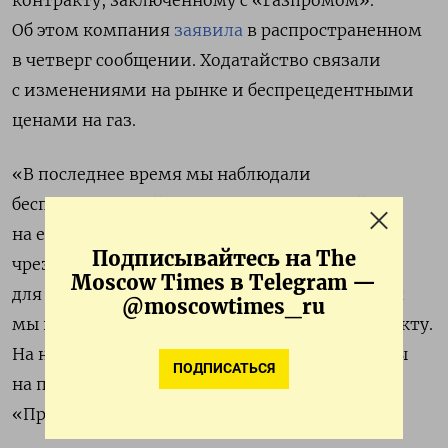
Об этом компания
заявила
в распространенном
в четверг сообщении. Ходатайство
связали
с изменениями на рынке и беспрецедентными
ценами на газ.
«В последнее время мы наблюдали
беспрецедентный рост цен на природный газ
на европейском оптовом рынке. Эта
Подписывайтесь на The
чрезвычайная ситуация является основой
Moscow Times в Telegram —
для пересмотра ценовых условий, на которых
@moscowtimes_ru
мы покупаем топливо по Ямальскому контракту.
На наш взгляд, есть место для снижения цены
ПОДПИСАТЬСЯ
на поставляемый нам газ», —
цитирует
«Прайм» главу PGNiG Павла Маевского.