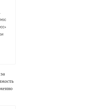
.
плюс
есс»
ри
 за
оимость
именно