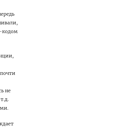
чередь
шивали,
R-кодом
анции,
 почти
ь не
т.д.
ами.
рждает