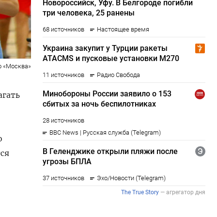
о «Москва»
агать
о
тся