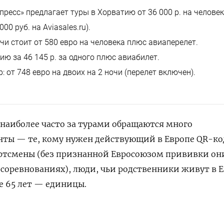
пресс» предлагает туры в Хорватию от 36 000 р. на челове
00 руб. на Aviasales.ru).
очи стоит от 580 евро на человека плюс авиаперелет.
ию за 46 145 р. за одного плюс авиабилет.
 от 748 евро на двоих на 2 ночи (перелет включен).
 наиболее часто за турами обращаются много
ты — те, кому нужен действующий в Европе QR-ко
ртсмены (без признанной Евросоюзом прививки он
в соревнованиях), люди, чьи родственники живут в Е
е 65 лет — единицы.