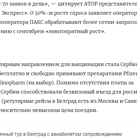
-70 заявок в день», — цитирует АТОР представител
 Экспресс»
. О 50%-м росте спроса заявляет операто
роператора
ПАКС обрабатывают более сотни запросо
нению с сентябрем «многократный рост».
лярным направлением для вакцинации стала Сербия
есплатно и свободно прививают препаратами Pfizer
, Sinopharm (на выбор). Помимо отсутствия платы за
Сербии способствовали безвизовый въезд для росси
(регулярные рейсы в Белград есть из Москвы и Сан
относительно невысокая цена поездки.
инный тур в Белград с авиабилетом сопровождением