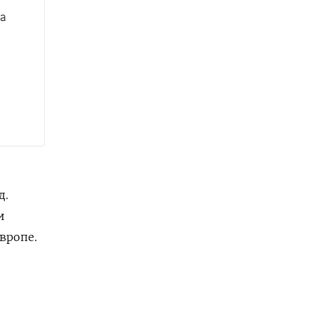
ка
д.
и
вропе.