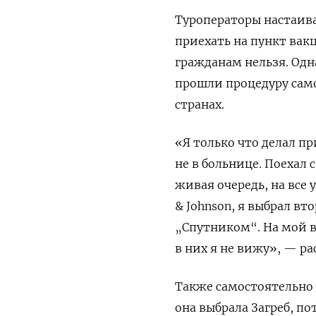
Туроператоры настаива
приехать на пункт ва
гражданам нельзя. Одн
прошли процедуру само
странах.
«Я только что делал п
не в больнице. Поехал 
живая очередь, на все 
& Johnson, я выбрал вт
„Спутником“. На мой в
в них я не вижу», — р
Также самостоятельно 
она выбрала Загреб, по