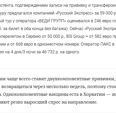
стента, подтверждением записи на прививку и трансфером
дуру предлагался компанией «Русский Экспресс»
за 59 000 р
ый тур у оператора «ВЕДИ ГРУПП» оценивался в 246 евро 
б. за билет в оба конца без багажа). Сейчас
«Русский Экспр
перелетом в Сербию от 50 000 р., BSI Group
–
от 582 евро п
ии и от 668 евро в одноместном номере. Оператор ПАКС в
ю на 4 дня/3 ночи за 46 732 р. на одного.
ам чаще всего ставят двухкомпонентные прививки,
 возвращаться через несколько недель, поэтому ст
а. Однокомпонентные вакцины есть в Хорватии — 
няют резко выросший спрос на направление.