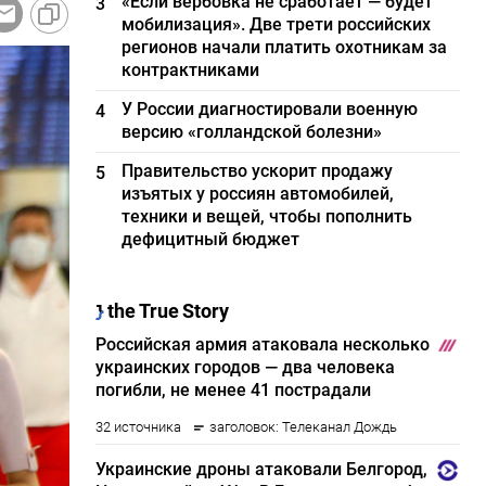
«Если вербовка не сработает — будет
3
мобилизация». Две трети российских
регионов начали платить охотникам за
контрактниками
У России диагностировали военную
4
версию «голландской болезни»
Правительство ускорит продажу
5
изъятых у россиян автомобилей,
техники и вещей, чтобы пополнить
дефицитный бюджет