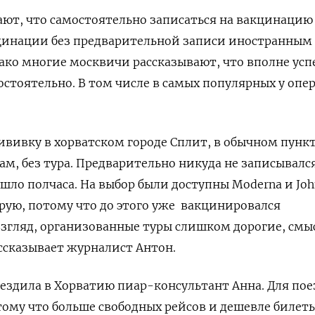
ют, что самостоятельно записаться на вакцинацию
кцинации без предварительной записи иностранным
ако многие москвичи рассказывают, что вполне ус
стоятельно. В том числе в самых популярных у опе
рививку в хорватском городе Сплит, в обычном пункт
сам, без тура. Предварительно никуда не записывалс
ушло полчаса. На выбор были доступны Moderna и Jo
орую, потому что до этого уже вакцинировался
згляд, организованные туры слишком дорогие, смы
ассказывает журналист Антон.
ездила в Хорватию пиар-консультант Анна. Для по
тому что больше свободных рейсов и дешевле билеты