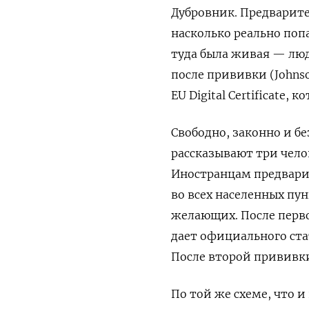
Дубровник. Предварител
насколько реально попа
туда была живая — люд
после прививки (
Johns
EU Digital Certificate,
Свободно, законно и б
рассказывают три чело
Иностранцам предварит
во всех населенных пу
желающих. После перво
дает официального стат
После второй прививки
По той же схеме, что 