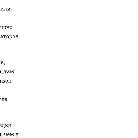
 или
пешно
раторов
е,
я, там
hnson
сла
ездки
, чем в