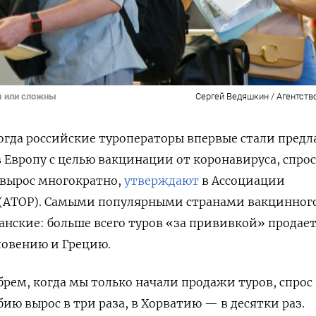
ы или сложны
Сергей Ведяшкин / Агентств
когда российские туроператоры впервые стали предл
 Европу с
целью вакцинации от коронавируса, спрос
 вырос многократно,
утверждают
в Ассоциации
 (АТОР). Самыми популярными странами вакцинног
анские: больше всего туров «за прививкой» продае
ловению и Грецию.
брем, когда мы только начали продажи туров, спрос
бию вырос в три раза, в Хорватию — в десятки раз.