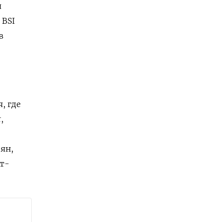
я
р
BSI
в
, где
,
ян,
кт-