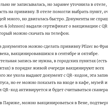
ьно не записывалась, но заранее уточнила в отеле,
сть на прививку. В отеле помогли выбрать пункт, о
ей много, но двигалась быстро. Документы не спра
on
& Johnson
) выдали сертификат о вакцинации с Q
 который можно скачать на телефон.
ез документов можно сделать прививку Pfizer во Фр
века, вакцинировавшихся в сентябре и октябре.
ельная запись не нужна, в городских пунктах (есть
нктах) в порядке живой очереди вакцинируют всех
го же укола выдают документ с QR-кодом, эта запис
уса, но ее можно показать на входе в кафе, музей и 
 QR-код активируется и будет считываться сканер
и в Париже, можно вакцинироваться в Вене, подтве