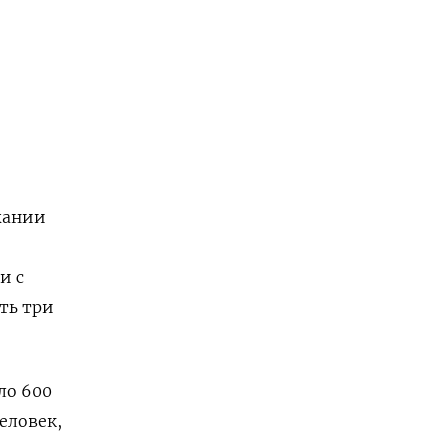
жании
и с
ть три
ло 600
еловек,