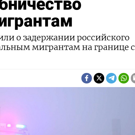
бничество
игрантам
или о задержании российского
альным мигрантам на границе с