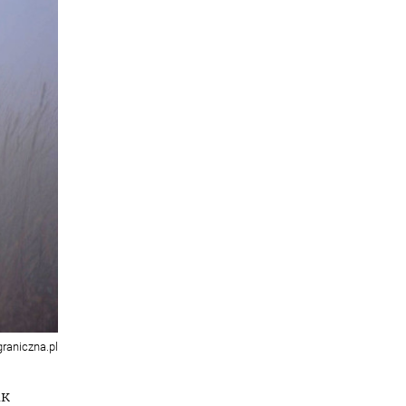
graniczna.pl
ак