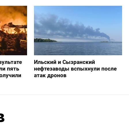
зультате
Ильский и Сызранский
ли пять
нефтезаводы вспыхнули после
получили
атак дронов
в