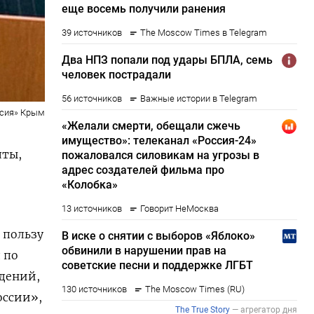
ссия» Крым
лты,
 пользу
 по
едений,
оссии»,