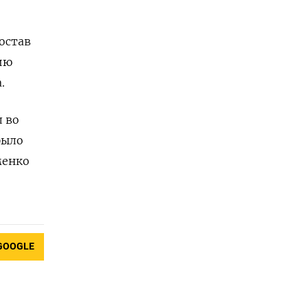
остав
ию
.
 во
было
менко
GOOGLE