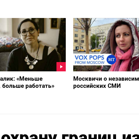
ралик: «Меньше
Москвичи о независи
 больше работать»
российских СМИ
охрану границ и