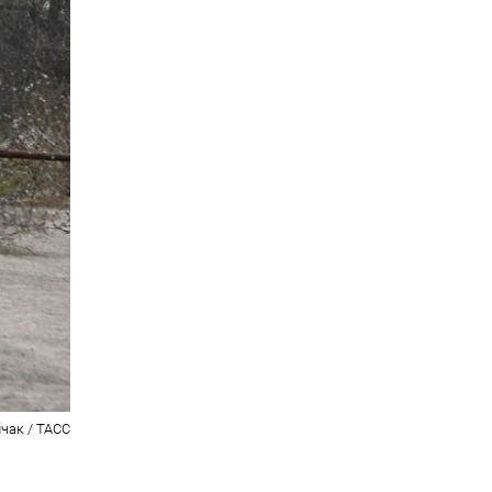
чак / ТАСС
е