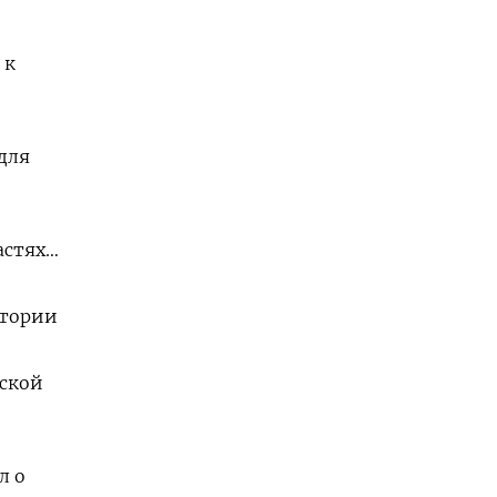
 к
для
астях…
итории
нской
л о