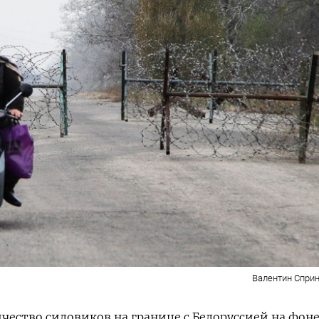
Валентин Сприн
чество силовиков на границе с Белоруссией на фон