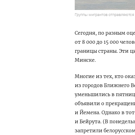
Группы мигрантов отправляются 
Сегодня, по разным оц
от 8 000 до 15 000 чел
границы страны. Эти 
Минске.
Многие из тех, кто ока
из городов Ближнего Во
уменьшились в пятницу
объявили о прекращени
и Йемена. Однако в то
и Бейрута. (В понедел
запретили белорусско