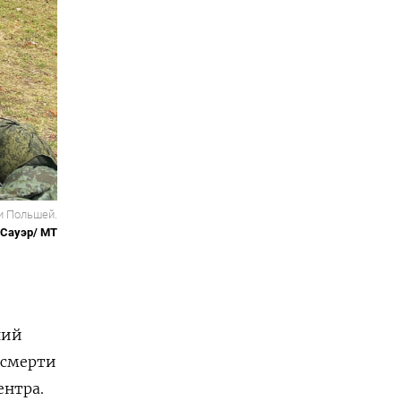
и Польшей.
 Сауэр/ MT
ний
 смерти
ентра.