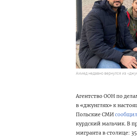
Ахмед недавно вернулся из «джун
Агентство ООН по дел
в «джунглях» к насто
Польские СМИ
сообщи
курдский мальчик. В 
мигранта в столице: 3