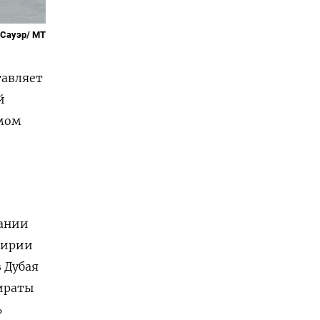
 Сауэр/ MT
тавляет
й
амом
пании
Сирии
 Дубая
мираты
ь