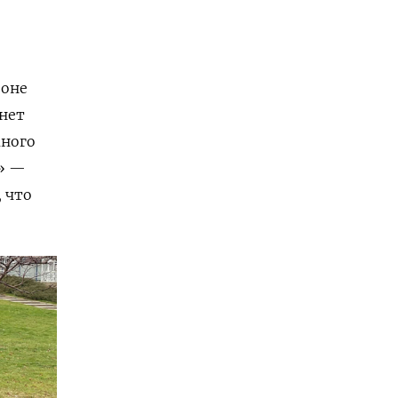
зоне
 нет
много
?» —
 что