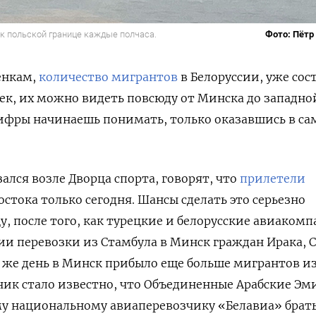
к польской границе каждые полчаса.
Фото: Пётр
енкам,
количество мигрантов
в Белоруссии, уже сос
овек, их можно видеть повсюду от Минска до западно
цифры начинаешь понимать, только оказавшись в с
зался возле Дворца спорта, говорят, что
прилетели
стока только сегодня. Шансы сделать это серьезно
, после того, как турецкие и белорусские авиаком
и перевозки из Стамбула в Минск граждан Ирака, 
т же день в Минск прибыло еще больше мигрантов из
ьник стало известно, что Объединенные Арабские Э
му национальному авиаперевозчику «Белавиа» брат