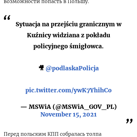
возможности попасть в Польшу.
Sytuacja na przejściu granicznym w
Kuźnicy widziana z pokładu
policyjnego śmigłowca.
🎥
@podlaskaPolicja
pic.twitter.com/ywK7YhihCo
— MSWiA (@MSWiA_GOV_PL)
November 15, 2021
Перед польским КПП собралась толпа