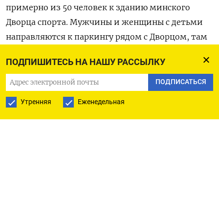
примерно из 50 человек к зданию минского
Дворца спорта. Мужчины и женщины с детьми
направляются к паркингу рядом с Дворцом, там
их уже ждут многочисленные автобусы и такси.
ПОДПИШИТЕСЬ НА НАШУ РАССЫЛКУ
Через четыре часа эти люди будут в Гродно,
городе на границе с Польшей.
ПОДПИСАТЬСЯ
Утренняя
Еженедельная
Оттуда по густому лесу они попытаются
добраться до пограничной зоны. Мигранты,
застрявшие между двумя странами, называют
ее «джунглями». А далее их встретят тысячи
хорошо вооруженных польских пограничников,
которые уже
возвели забор
с колючей
проволокой и собираются начать строительство
стены.