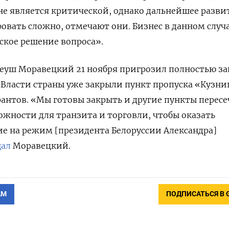
 не является критической, однако дальнейшее разви
овать сложно, отмечают они. Бизнес в данном случ
ское решение вопроса».
еуш Моравецкий 21 ноября пригрозил полностью з
. Власти страны уже закрыли пункт пропуска «Кузниц
рантов. «Мы готовы закрыть и другие пункты перес
ожности для транзита и торговли, чтобы оказать
е на режим [президента Белоруссии Александра]
щал
Моравецкий.
АМ
ПОДПИСАТЬСЯ В 