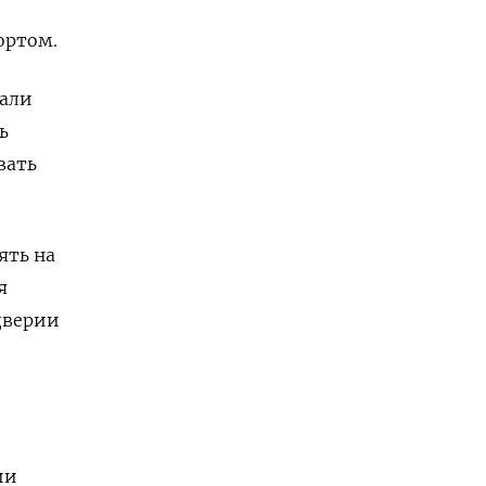
ортом.
чали
ь
вать
ять на
я
дверии
ии