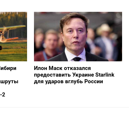
Сибири
Илон Маск отказался
предоставить Украине Starlink
ршруты
для ударов вглубь России
-2