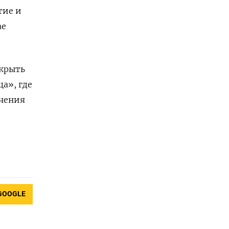
тие и
ае
акрыть
а», где
ечения
GOOGLE