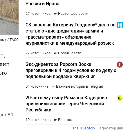
тюк / ТАСС
т,
едил
ого
до 80
я