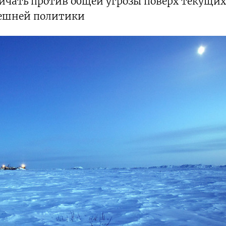
ичать против общей угрозы поверх текущих
ешней политики