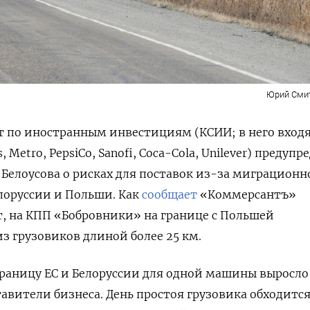
Юрий Сми
 по иностранным инвестициям (КСИИ; в него входя
 Metro, PepsiCo, Sanofi, Coca-Cola, Unilever) предупр
Белоусова о рисках для поставок из-за миграционн
лоруссии и Польши. Как
сообщает
«Коммерсантъ»
т, на КПП «Бобровники» на границе с Польшей
из грузовиков длиной более 25 км.
границу ЕС и Белоруссии для одной машины выросло 
тавители бизнеса. День простоя грузовика обходитс