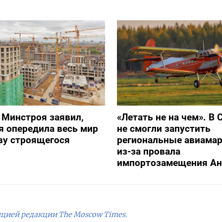
 Минстроя заявил,
«Летать не на чем». В 
я опередила весь мир
не смогли запустить
ву строящегося
региональные авиама
из-за провала
импортозамещения Ан
ицией редакции The Moscow Times.