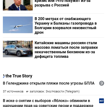
кризис или «что похуже» из-за
разрыва с Россией
В 200 метрах от снабжающего
Украину и Балканы газопровода в
Болгарии взорвался неизвестный
дрон
Китайские машины россиян стали
массово ломаться после заправки
некачественным бензином из-за
дефицита топлива