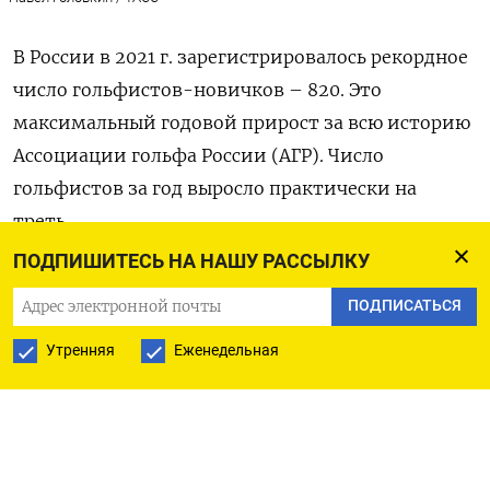
В России в 2021 г. зарегистрировалось рекордное
число
гольфистов-новичков – 820. Это
максимальный годовой прирост за всю историю
Ассоциации гольфа России (АГР). Число
гольфистов за год выросло практически на
треть.
ПОДПИШИТЕСЬ НА НАШУ РАССЫЛКУ
Гольф уверенно входит в десятку
ПОДПИСАТЬСЯ
самых популярных видов спорта в
мире, согласно разным
Утренняя
Еженедельная
исследованиям. Я был приятно
удивлен, когда узнал, что в него
играет порядка 400 млн человек в
мире. В России в 2021 году было
зафиксировано рекордное число