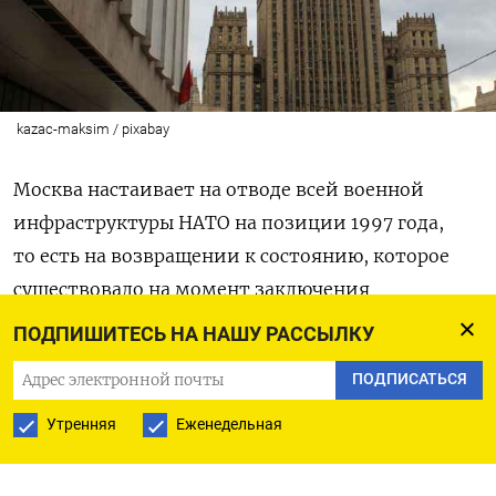
kazac-maksim / pixabay
Москва настаивает на отводе всей военной
инфраструктуры НАТО на позиции 1997 года,
то есть на возвращении к состоянию, которое
существовало на момент заключения
Основополагающего акта Россия-НАТО, заявил
ПОДПИШИТЕСЬ НА НАШУ РАССЫЛКУ
в пятницу замглавы МИД РФ Сергей Рябков.
ПОДПИСАТЬСЯ
Одновременно МИД о
публиковал
Утренняя
Еженедельная
проекты договоров с США и НАТО о гарантиях
безопасности, в которых
Москва предложила