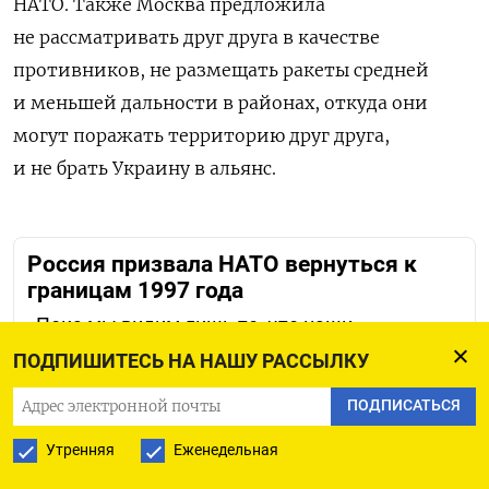
НАТО. Также Москва предложила
не рассматривать друг друга в качестве
противников, не размещать ракеты средней
и меньшей дальности в районах, откуда они
могут поражать территорию друг друга,
и не брать Украину в альянс.
Россия призвала НАТО вернуться к
границам 1997 года
«Пока мы видим лишь то, что наши
предложения отвергаются под надуманными
ПОДПИШИТЕСЬ НА НАШУ РАССЫЛКУ
предлогами», — признал замглавы МИД
РФ Сергей Рябков
ПОДПИСАТЬСЯ
Утренняя
Еженедельная
Замглавы МИД России Александр Грушко