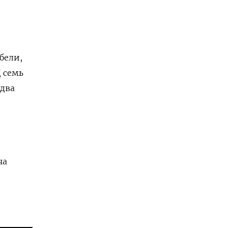
бели,
 семь
 два
ча