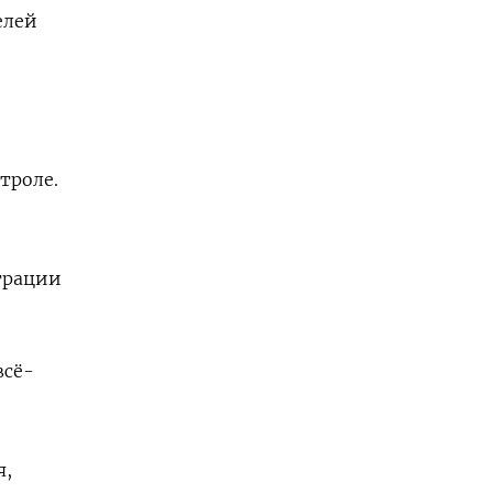
елей
троле.
—
трации
всё-
я,