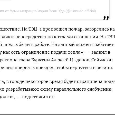
ия от Администрация/мэрия Улан-Удэ (@ulanude.official)
сшествие. На ТЭЦ-1 произошёл пожар, загорелись ка
вляют непосредственно котлами отопления. На ТЭЦ
й, шесть были в работе. На данный момент работает
у нас есть ограничение подачи тепла», — заявил в
 региона
глава Бурятии Алексей Цыденов. Сейчас он
решил прервать поездку, чтобы вернуться в регион.
а, в городе некоторое время будет
ограничена пода
ики разрабатывают схему параллельного снабжения.
едолго», — подытожил он.