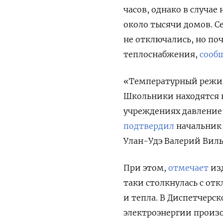
часов, однако в случа
около тысячи домов. С
не отключались, но по
теплоснабжения,
сооб
«Температурный режим
Школьники находятся 
учреждениях давление
подтвердил
начальник
Улан-Удэ Валерий Виль
При этом,
отмечает
изд
таки столкнулась с от
и тепла. В Диспетчерс
электроэнергии произо