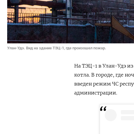
Улан-Удэ. Вид на здание ТЭЦ-1, где произошел пожар.
На ТЭЦ-1 в Улан-Удэ и
котла. В городе, где н
введен режим ЧС респу
администрации.