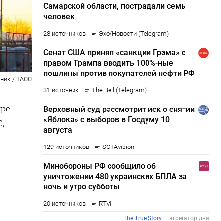
ник / ТАСС
ыре
C,