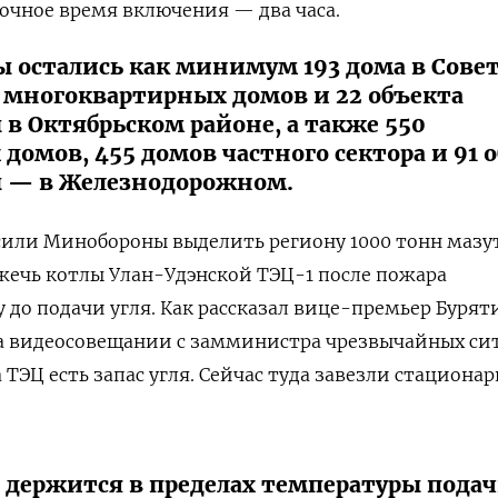
очное время включения — два часа.
ы остались как минимум 193 дома в Сове
37 многоквартирных домов и 22 объекта
в Октябрьском районе, а также 550
омов, 455 домов частного сектора и 91 
ы — в Железнодорожном.
сили Минобороны выделить региону 1000 тонн мазут
жечь котлы Улан-Удэнской ТЭЦ-1 после пожара
у до подачи угля. Как рассказал вице-премьер Бурят
а видеосовещании с замминистра чрезвычайных си
ТЭЦ есть запас угля. Сейчас туда завезли стациона
 держится в пределах температуры подач