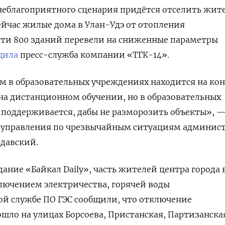
е неблагоприятного сценария придётся отселить жит
ейчас жилые дома в Улан-Удэ от отопления
чти 800 зданий перевели на сниженные параметры
щила
пресс-служба компании «ТГК-14».
 в образовательных учреждениях находится на кон
на дистанционном обучении, но в образовательных
 поддерживается, дабы не разморозить объекты», 
 управления по чрезвычайным ситуациям админис
давский.
ание «Байкал Daily», часть жителей центра города 
ключением электричества, горячей воды
кой службе ПО ГЭС сообщили, что отключение
шло на улицах Борсоева, Пристанская, Партизанска