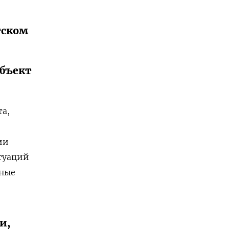
тском
объект
а,
ии
туаций
рные
и,