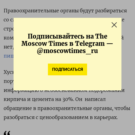
Правоохранительные органы будут разбираться
со случаями повышения цен на отечественные
стройматериалы без импортных
Подписывайтесь на The
компонентов. Для их подорожания оснований
Moscow Times в Telegram —
нет, заявил вице-премьер Марат Хуснуллин,
@moscowtimes_ru
пишет
РИА «Новости».
ПОДПИСАТЬСЯ
Хуснуллин заявил, в частности, что дал
поручение по всем регионам собрать
информацию о необоснованном подорожании
кирпича и цемента на 30%. Он написал
обращение в правоохранительные органы, чтобы
разобраться с ценообразованием в карьерах.