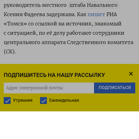
руководитель местного
штаба Навального
Ксения Фадеева задержана. Как
пишет
РИА
«Томск» со ссылкой на источник, знакомый
с ситуацией, по её делу работают сотрудники
центрального аппарата Следственного комитета
(СК).
Фадееву
подозревают
в совершении
ПОДПИШИТЕСЬ НА НАШУ РАССЫЛКУ
преступлений, предусмотренных ч. 3 ст. 282.1
(организация экстремистского сообщества) и ч. 3
ПОДПИСАТЬСЯ
ст. 239 (создание некоммерческой организации,
Утренняя
Еженедельная
посягающей на личность и права граждан).
Наказание по первой статье предусматривает
лишение свободы на срок от семи до 12 лет
со штрафом от 300 тыс. до 700 тыс. руб.,