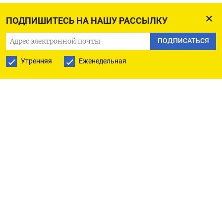
Срок потребительского кредита планируют
ПОДПИШИТЕСЬ НА НАШУ РАССЫЛКУ
ограничить пятилетним периодом. На конец
ПОДПИСАТЬСЯ
второго квартала на такие кредиты приходилось
44% от задолженности физлиц перед банками
Утренняя
Еженедельная
и 29% от количества выданных необеспеченных
кредитов.
Исключение сделают для кредитов и займов,
выдаваемых по госпрограммам
с предоставлением субсидий кредиторам
«на возмещение недополученных доходов».
Также из пояснительной записки следует, что
законопроект направлен на защиту прав
потребителей финансовых услуг. Лимиты