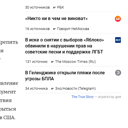
крепить
 и
т
явление
кумент
ствия
рыться
в США.