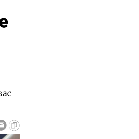
е
вас