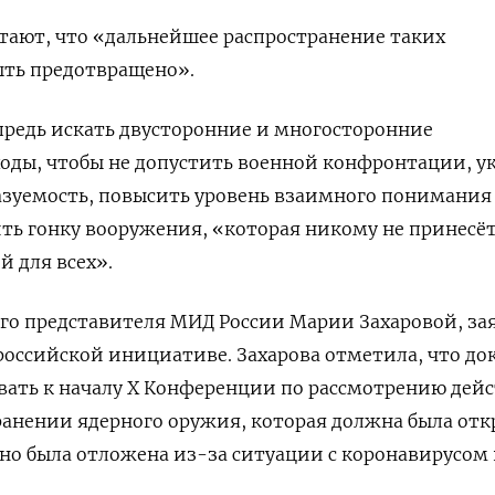
тают, что «дальнейшее распространение таких
ть предотвращено».
предь искать двусторонние и многосторонние
оды, чтобы не допустить военной конфронтации, у
азуемость, повысить уровень взаимного понимания
ть гонку вооружения, «которая никому не принесё
й для всех».
о представителя МИД России Марии Захаровой, за
российской инициативе. Захарова отметила, что до
вать к началу Х Конференции по рассмотрению дей
ранении ядерного оружия, которая должна была отк
 но была отложена из-за ситуации с коронавирусом 