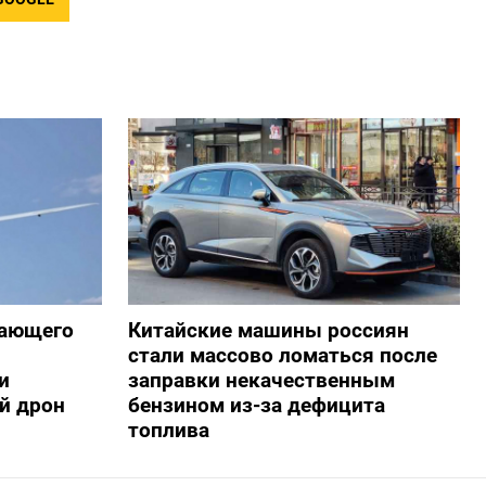
жающего
Китайские машины россиян
стали массово ломаться после
и
заправки некачественным
й дрон
бензином из-за дефицита
топлива