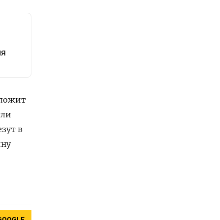
ия
дложит
сли
зут в
ину
GOOGLE