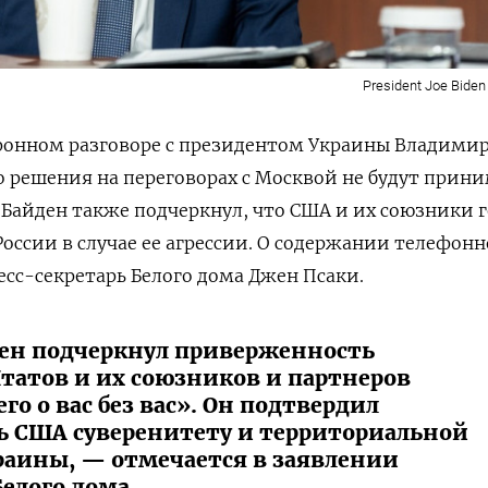
President Joe Biden
фонном разговоре с президентом Украины Владими
о решения на переговорах с Москвой не будут прин
. Байден также подчеркнул, что США и их союзники 
оссии в случае ее агрессии. О содержании телефонн
есс-секретарь Белого дома Джен Псаки.
ен подчеркнул приверженность
атов и их союзников и партнеров
о о вас без вас». Он подтвердил
 США суверенитету и территориальной
раины, — отмечается в заявлении
Белого дома