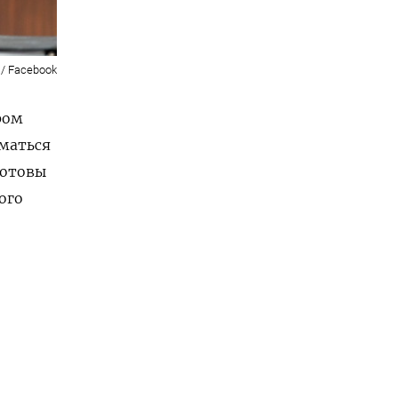
 / Facebook
ром
иматься
готовы
ого