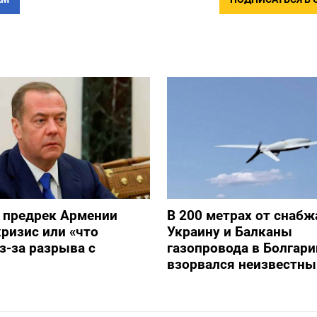
 предрек Армении
В 200 метрах от снаб
ризис или «что
Украину и Балканы
з-за разрыва с
газопровода в Болгари
взорвался неизвестны