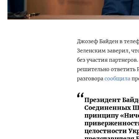
Джозеф Байден в теле
Зеленским заверил, чт
без участия партнеров
решительно ответить Р
разговора
сообщила
пр
Президент Байд
Соединенных Шт
принципу «Ничег
приверженность
целостности Ук
представителя 