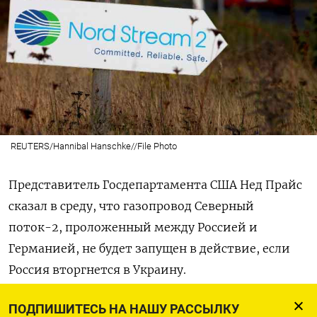
REUTERS/Hannibal Hanschke//File Photo
Представитель Госдепартамента США Нед Прайс
сказал в среду, что газопровод Северный
поток-2, проложенный между Россией и
Германией, не будет запущен в действие, если
Россия вторгнется в Украину.
"Я хочу быть предельно ясным: если Россия так
ПОДПИШИТЕСЬ НА НАШУ РАССЫЛКУ