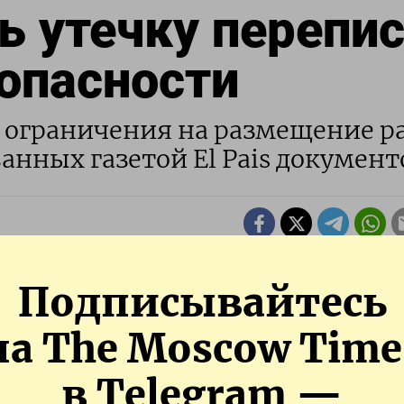
 утечку перепи
зопасности
й ограничения на размещение р
ванных газетой El Pais документ
Подписывайтесь
на The Moscow Time
в Telegram —