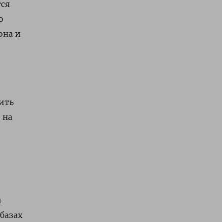
тся
о
она и
ить
 на
и
базах