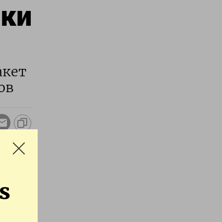
ски
акет
ов
s