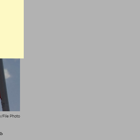
File Photo
ь