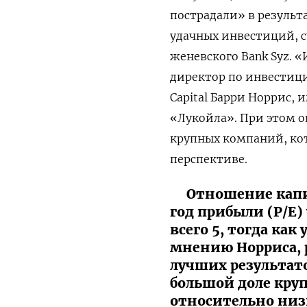
пострадали» в результ
удачных инвестиций, 
женевского Bank Syz. «
директор по инвестиц
Capital Барри Норрис,
«Лукойла». При этом о
крупных компаний, кот
перспективе.
Отношение кап
год прибыли (P/E)
всего 5, тогда как
мнению Норриса, 
лучших результато
большой доле кру
относительно ни