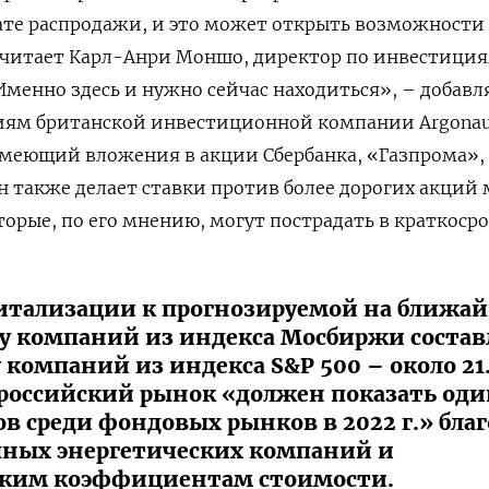
ате распродажи, и это может открыть возможности
считает Карл-Анри Моншо, директор по инвестици
Именно здесь и нужно сейчас находиться», – добавл
иям британской инвестиционной компании Argona
 имеющий вложения в акции Сбербанка, «Газпрома»,
н также делает ставки против более дорогих акций 
орые, по его мнению, могут пострадать в краткоср
итализации к прогнозируемой на ближа
 у компаний из индекса Мосбиржи состав
 у компаний из индекса S&P 500 – около 21
российский рынок «должен показать оди
в среди фондовых рынков в 2022 г.» бла
пных энергетических компаний и
зким коэффициентам стоимости.