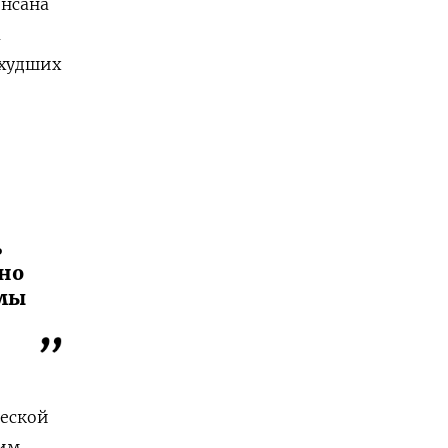
енсана
м
ихудших
ь
оно
имы
ческой
ким