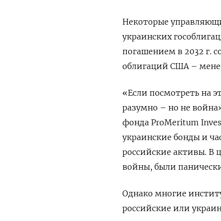
Некоторые управляющи
украинских гособлигац
погашением в 2032 г. с
облигаций США – мене
«Если посмотреть на э
разумно – но не война
фонда ProMeritum Inve
украинские бонды и ч
российские активы. В
войны, были паническ
Однако многие инстит
российские или украин