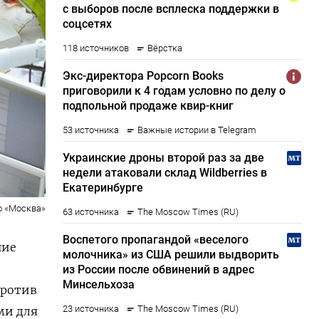
о «Москва»
ние
против
ми для