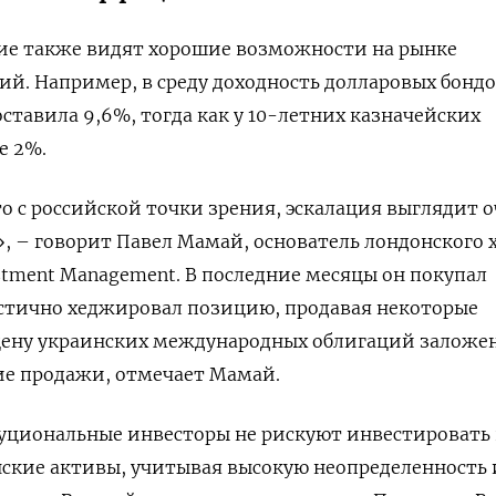
е также видят хорошие возможности на рынке
ий. Например, в среду доходность долларовых бондо
оставила 9,6%, тогда как у 10-летних казначейских
е 2%.
то с российской точки зрения, эскалация выглядит 
», – говорит Павел Мамай, основатель лондонского 
stment Management. В последние месяцы он покупал
астично хеджировал позицию, продавая некоторые
 цену украинских международных облигаций заложе
ие продажи, отмечает Мамай.
уциональные инвесторы не рискуют инвестировать 
ские активы, учитывая высокую неопределенность 