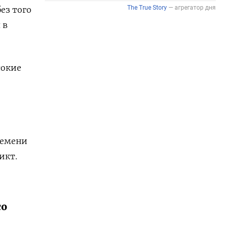
ез того
 в
сокие
ремени
икт.
со