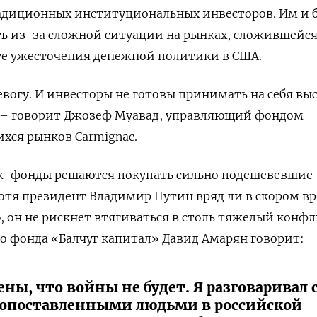
адиционных институциональных инвесторов. Им и б
ь из-за сложной ситуации на рынках, сложившейся
ате ужесточения денежной политики в США.
вогу. И инвесторы не готовы принимать на себя вы
 – говорит Джозеф Муавад, управляющий фондом
хся рынков Carmignac.
ж-фонды решаются покупать сильно подешевевшие
 хотя президент Владимир Путин вряд ли в скором в
 он не рискнет втягиваться в столь тяжелый конфл
о фонда «Балчуг капитал» Давид Амарян говорит:
ны, что войны не будет. Я разговаривал 
опоставленными людьми в российской