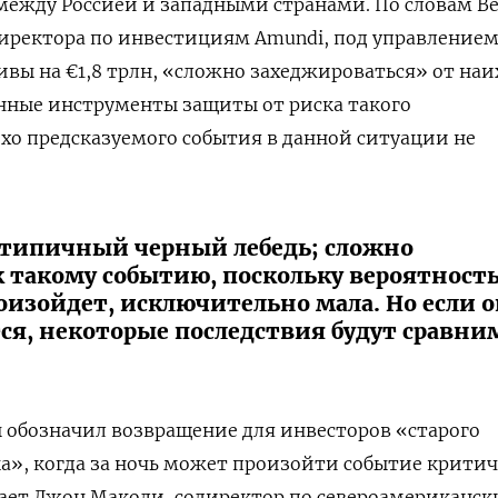
между Россией и западными странами. По словам В
директора по инвестициям Amundi, под управление
ивы на €1,8 трлн, «сложно захеджироваться» от на
нные инструменты защиты от риска такого
охо предсказуемого события в данной ситуации не
– типичный черный лебедь; сложно
к такому событию, поскольку вероятност
роизойдет, исключительно мала. Но если 
тся, некоторые последствия будут сравн
.
 обозначил возвращение для инвесторов «старого
а», когда за ночь может произойти событие крити
ает Джон Маколи, содиректор по североамериканс