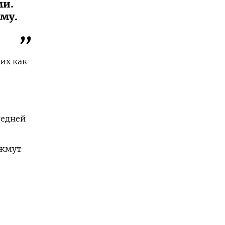
ми.
ому.
их как
ледней
ожмут