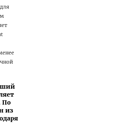
 для
ям
яет
ut
менее
очной
йший
ляет
. По
н из
годаря